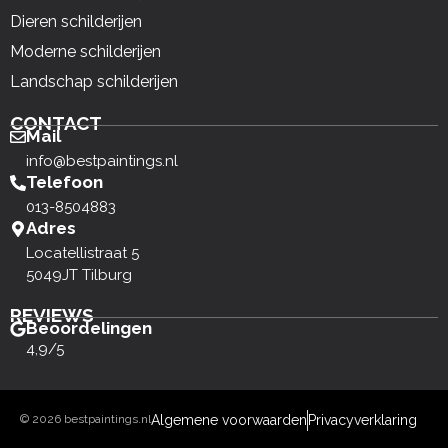
Dieren schilderijen
Moderne schilderijen
Landschap schilderijen
CONTACT
Mail
info@bestpaintings.nl
Telefoon
013-8504883
Adres
Locatellistraat 5
5049JT Tilburg
REVIEWS
Beoordelingen
4,9/5
© 2026 bestpaintings.nl
Algemene voorwaarden
Privacyverklaring