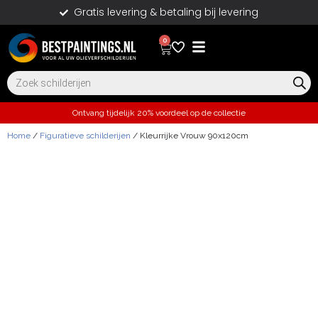
Gratis levering & betaling bij levering
0
Ontvang tijdelijk 20% voordeel op de collectie
Home
/
Figuratieve schilderijen
/ Kleurrijke Vrouw 90x120cm