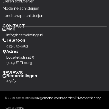
Dieren schilderijen
Moderne schilderijen
Landschap schilderijen
CONTACT
Mail
info@bestpaintings.nl
Telefoon
013-8504883
Adres
Locatellistraat 5
5049JT Tilburg
REVIEWS
Beoordelingen
4,9/5
© 2026 bestpaintings.nl
Algemene voorwaarden
Privacyverklaring
KvK: 18086159