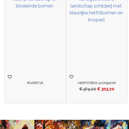
RIVIERTJE
HERFSTBOS 120X90CM
€
379,00
€
303,20