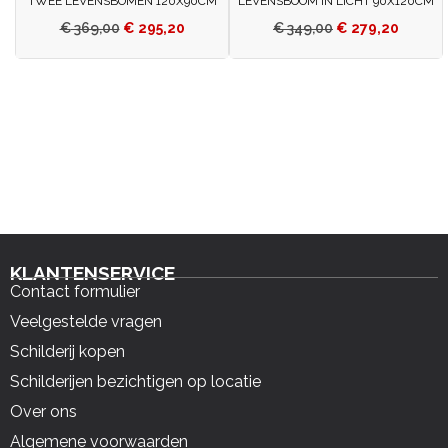
TWEE LEVENSBOMEN 120X90CM
LEVENSBOOM IN LICHT 90X120CM
€
369,00
€
295,20
€
349,00
€
279,20
KLANTENSERVICE
Contact formulier
Veelgestelde vragen
Schilderij kopen
Schilderijen bezichtigen op locatie
Over ons
Algemene voorwaarden