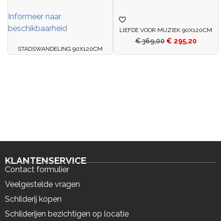
Informeer naar
beschikbaarheid
LIEFDE VOOR MUZIEK 90X120CM
€
369,00
€
295,20
STADSWANDELING 90X120CM
KLANTENSERVICE
Contact formulier
Veelgestelde vragen
Schilderij kopen
Schilderijen bezichtigen op locatie