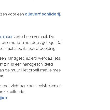
ezen voor een
olieverf schilderij
.
de muur
vertelt een verhaal. De
t en emotie in het doek gelegd. Dat
el – niet slechts een afbeelding.
en handgeschilderd werk als iets
ef zijn, is een handgeschilderd
t aan de muur. Het groeit met je mee
ar.
rk met zichtbare penseelstreken en
onze collectie
ijen
.