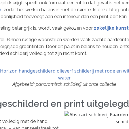
 plek krijgt, speelt ook formaat een rol. In dat geval is het 
n
, zodat het werk in balans is met de ruimte. In deze blog o
oonlijkheid toevoegt aan een interieur dan een print ooit kan.
raling belangrijk is, wordt vaak gekozen voor
zakelijke kunst
e rol. Binnen rustige woonstijlen worden vaak zachte aardeti
rgrijsde groentinten. Door dit palet in balans te houden, ontst
rd schilderij volledig tot zijn recht komt.
Afgebeeld: panoramisch schilderij uit onze collectie
geschilderd en print uitgelegd
t volledig met de hand
tail – van penseelstreek tot