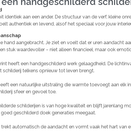
 een handgeschilderd schilder
d
oit identiek aan een ander. De structuur van de verf, kleine 
oelt authentiek en levend, alsof het speciaal voor jouw interie
manschap
et de hand aangebracht. Je ziet en voelt dat er uren aandacht
en stuk waardevoller – niet alleen financieel, maar ook emoti
print heeft een handgeschilderd werk gelaagdheid. De lichtinva
schilderij telkens opnieuw tot leven brengt.
eeft een natuurlijke uitstraling die warmte toevoegt aan elk in
ilderij sfeer en gevoel toe.
derde schilderijen is van hoge kwaliteit en blijft jarenlang mo
en goed geschilderd doek generaties meegaat.
 trekt automatisch de aandacht en vormt vaak het hart van 