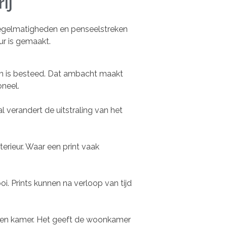
ij
onregelmatigheden en penseelstreken
ur is gemaakt.
 aan is besteed. Dat ambacht maakt
oneel.
l verandert de uitstraling van het
terieur. Waar een print vaak
oi. Prints kunnen na verloop van tijd
een kamer. Het geeft de woonkamer