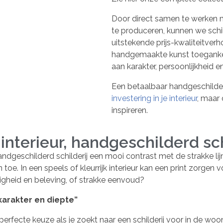
Door direct samen te werken m
te produceren, kunnen we schi
uitstekende prijs-kwaliteitver
handgemaakte kunst toegankel
aan karakter, persoonlijkheid
Een betaalbaar handgeschilderd 
investering in je interieur
, maar 
inspireren.
interieur, handgeschilderd schi
ndgeschilderd schilderij een mooi contrast met de strakke lij
oe. In een speels of kleurrijk interieur kan een print zorgen v
endigheid en beleving, of strakke eenvoud?
karakter en diepte”
 perfecte keuze als je zoekt naar een schilderij voor in de w