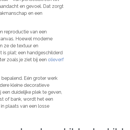
 aandacht en gevoel. Dat zorgt
 vakmanschap en een
een reproductie van een
p canvas. Hoewel moderne
en ze de textuur en
t is plat; een handgeschilderd
ter zoals je ziet bij een
olieverf
s bepalend. Eén groter werk
dere kleine decoratieve
ij een duidelijke plek te geven,
st of bank, wordt het een
r in plaats van een losse