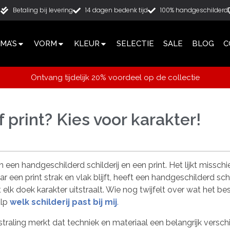
g
Betaling bij levering
14 dagen bedenk tijd
100% handgeschilderd
MA’S
VORM
KLEUR
SELECTIE
SALE
BLOG
C
Ontvang tijdelijk 20% voordeel op de collectie
 print? Kies voor karakter!
n een handgeschilderd schilderij en een print. Het lijkt missch
ar een print strak en vlak blijft, heeft een handgeschilderd sch
k doek karakter uitstraalt. Wie nog twijfelt over wat het beste
ulp
welk schilderij past bij mij
.
straling merkt dat techniek en materiaal een belangrijk versch