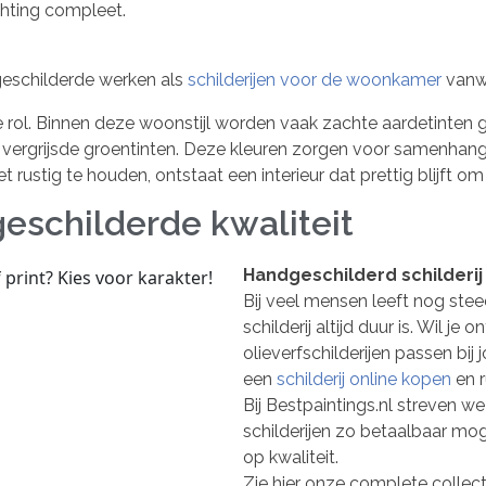
chting compleet.
geschilderde werken als
schilderijen voor de woonkamer
vanwe
jke rol. Binnen deze woonstijl worden vaak zachte aardetinte
f vergrijsde groentinten. Deze kleuren zorgen voor samenhang 
 rustig te houden, ontstaat een interieur dat prettig blijft om 
eschilderde kwaliteit
Handgeschilderd schilderij 
Bij veel mensen leeft nog ste
schilderij altijd duur is. Wil je
olieverfschilderijen passen bij 
een
schilderij online kopen
en r
Bij Bestpaintings.nl streven 
schilderijen zo betaalbaar mog
op kwaliteit.
Zie hier onze complete collect