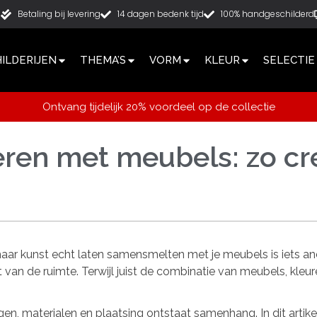
g
Betaling bij levering
14 dagen bedenk tijd
100% handgeschilderd
ILDERIJEN
THEMA’S
VORM
KLEUR
SELECTIE
Ontvang tijdelijk 20% voordeel op de collectie
en met meubels: zo cre
maar kunst echt laten samensmelten met je meubels is iets and
van de ruimte. Terwijl juist de combinatie van meubels, kleure
en, materialen en plaatsing ontstaat samenhang. In dit artike