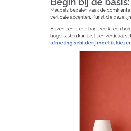
Begin bij de basis:
Meubels bepalen vaak de dominante li
verticale accenten. Kunst die deze li
Boven een brede bank werkt een horizo
hoge kasten kan juist een verticaal sc
afmeting schilderij moet ik kieze