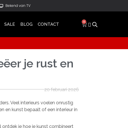
Bekend van TV
0
SALE
BLOG
CONTACT
ëer je rust en
20 februari 2026
ers. Veel interieurs voelen onrustig
n en kunst bepaalt of een interieur in
l ontdek je hoe je kunst combineert