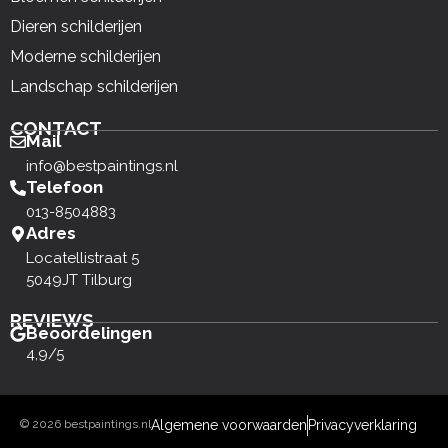
Dieren schilderijen
Moderne schilderijen
Landschap schilderijen
CONTACT
Mail
info@bestpaintings.nl
Telefoon
013-8504883
Adres
Locatellistraat 5
5049JT Tilburg
REVIEWS
Beoordelingen
4,9/5
© 2026 bestpaintings.nl
Algemene voorwaarden
Privacyverklaring