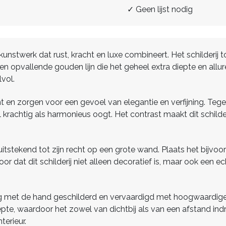
✓ Geen lijst nodig
unstwerk dat rust, kracht en luxe combineert. Het schilderij to
 opvallende gouden lijn die het geheel extra diepte en allur
lvol.
n zorgen voor een gevoel van elegantie en verfijning. Tegelij
achtig als harmonieus oogt. Het contrast maakt dit schilderij 
uitstekend tot zijn recht op een grote wand. Plaats het bijvo
r dat dit schilderij niet alleen decoratief is, maar ook een e
edig met de hand geschilderd en vervaardigd met hoogwaardig
te, waardoor het zowel van dichtbij als van een afstand indru
terieur.