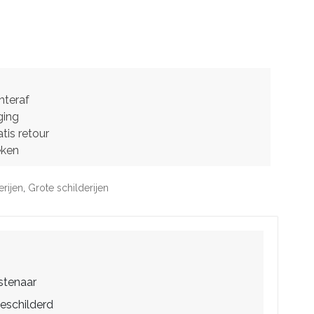
hteraf
ging
tis retour
eken
erijen
,
Grote schilderijen
stenaar
eschilderd