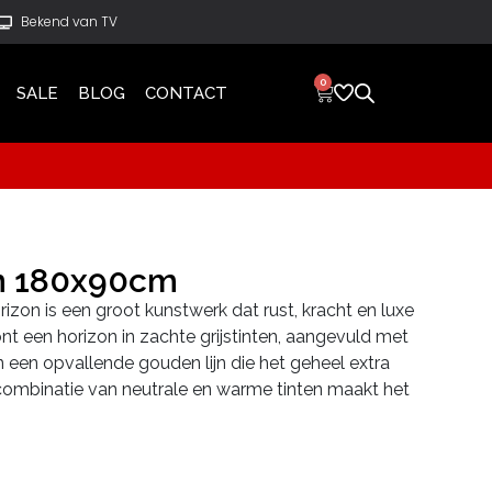
Bekend van TV
0
SALE
BLOG
CONTACT
n 180x90cm
rizon is een groot kunstwerk dat rust, kracht en luxe
ont een horizon in zachte grijstinten, aangevuld met
 een opvallende gouden lijn die het geheel extra
 combinatie van neutrale en warme tinten maakt het