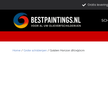
Gratis leverin
SCH
Home
/
Grote schilderijen
/ Golden Horizon 180x90cm