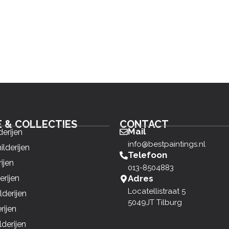
E & COLLECTIES
CONTACT
Mail
derijen
info@bestpaintings.nl
ilderijen
Telefoon
ijen
013-8504883
erijen
Adres
Locatellistraat 5
derijen
5049JT Tilburg
rijen
derijen