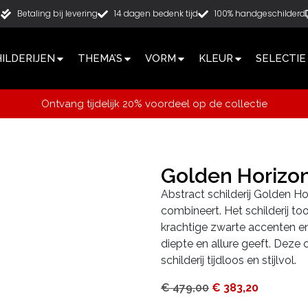
g
Betaling bij levering
14 dagen bedenk tijd
100% handgeschilderd
ILDERIJEN
THEMA’S
VORM
KLEUR
SELECTIE
Ontvang tijdelijk 20% voordeel op de collectie
Golden Horizo
Abstract schilderij Golden Ho
combineert. Het schilderij to
krachtige zwarte accenten en
diepte en allure geeft. Deze
schilderij tijdloos en stijlvol.
€
479,00
€
383,20