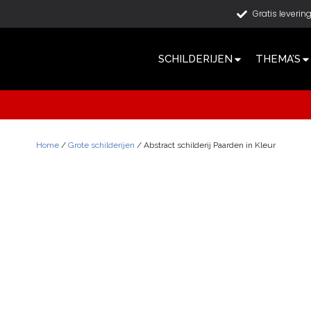
Gratis leverin
SCHILDERIJEN
THEMA’S
Home
/
Grote schilderijen
/ Abstract schilderij Paarden in Kleur