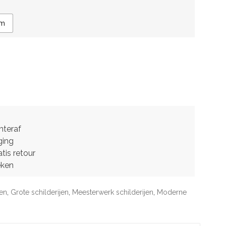
cm
hteraf
ging
tis retour
eken
jen
,
Grote schilderijen
,
Meesterwerk schilderijen
,
Moderne