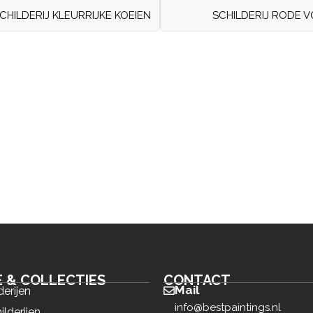
CHILDERIJ KLEURRIJKE KOEIEN
SCHILDERIJ RODE V
E & COLLECTIES
CONTACT
Mail
derijen
info@bestpaintings.nl
ilderijen