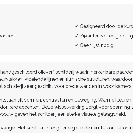
✓ Gesigneerd door de kun
spannen
✓ Zijkanten volledig doorg
✓ Geen lijst nodig
oot handgeschilderd olieverf schilderij waarin herkenbare pa
urvlakken, vloeiende lijnen en ritmische structuren, waardo
het schilderij zeer geschikt voor brede wanden in woonkamers, l
r ontstaan uit vormen, contrasten en beweging. Warme kleuren
nkere accenten. Deze wisselwerking zorgt voor spanning en d
pbouw geven het schilderij een sterke visuele gelaagdheid.
likvanger. Het schilderij brengt energie in de ruimte zonder o