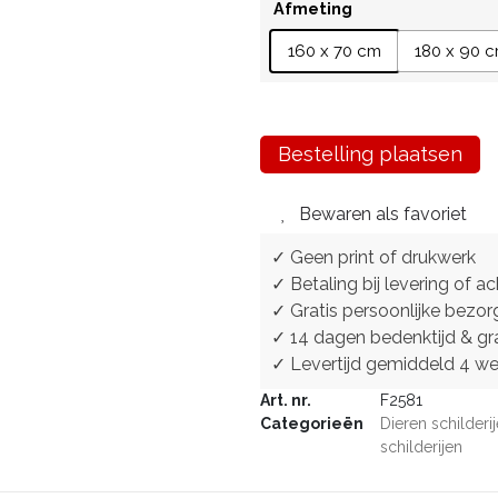
Afmeting
160 x 70 cm
180 x 90 
Bestelling plaatsen
Bewaren als favoriet
✓ Geen print of drukwerk
✓ Betaling bij levering of ac
✓ Gratis persoonlijke bezor
✓ 14 dagen bedenktijd & gra
✓ Levertijd gemiddeld 4 w
Art. nr.
F2581
Categorieën
Dieren schilderi
schilderijen