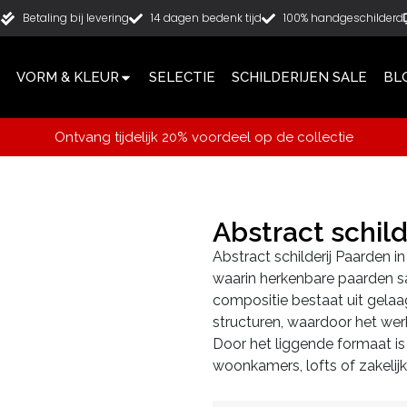
g
Betaling bij levering
14 dagen bedenk tijd
100% handgeschilderd
VORM & KLEUR
SELECTIE
SCHILDERIJEN SALE
BL
Ontvang tijdelijk 20% voordeel op de collectie
Abstract schild
Abstract schilderij Paarden in
waarin herkenbare paarden 
compositie bestaat uit gelaag
structuren, waardoor het werk
Door het liggende formaat is 
woonkamers, lofts of zakelijk