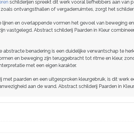
eren
schilderijen spreekt dit werk vooral liefhebbers aan van
oals ontvangsthallen of vergaderruimtes, zorgt het schilderij 
 lijnen en overlappende vormen het gevoel van beweging en ri
zijn vastgelegd. Abstract schilderij Paarden in Kleur combine
ige abstracte benadering is een duidelijke verwantschap te h
rmen en beweging zijn teruggebracht tot ritme en kleur, zonde
interpretatie met een eigen karakter.
ij met paarden en een uitgesproken kleurgebruik, is dit werk 
aanwezigheid aan de wand. Abstract schilderij Paarden in Kleur