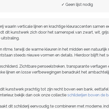
✓ Geen lijst nodig
erij waarin verticale lijnen en krachtige kleuraccenten same
t dit kunstwerk zich door het samenspel van zwart, wit, gri
uitstraling.
 ritme, terwijl de warme kleuren in het midden een natuurlijk
taan steeds nieuwe vormen en details. Hierdoor blijft het schi
geschilderd. Zichtbare penseelstreken, transparante verflagen 
kke lijnen en losse verfbewegingen benadrukt het ambachteli
 kunstwerk prachtig tot zijn recht boven een bank, eettafel of
interieur, bekijk dan ook onze collectie
schilderijen boven de 
t dit schilderij eenvoudig te combineren met moderne, indust