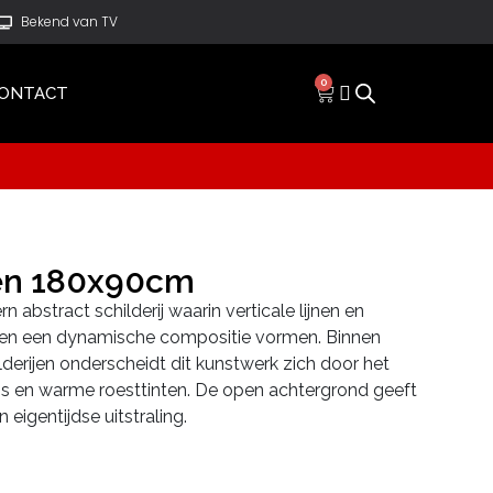
Bekend van TV
0
ONTACT
nen 180x90cm
 abstract schilderij waarin verticale lijnen en
men een dynamische compositie vormen. Binnen
lderijen onderscheidt dit kunstwerk zich door het
ijs en warme roesttinten. De open achtergrond geeft
n eigentijdse uitstraling.