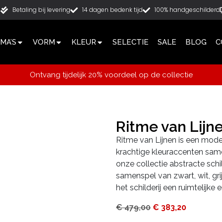
g
Betaling bij levering
14 dagen bedenk tijd
100% handgeschilderd
MA’S
VORM
KLEUR
SELECTIE
SALE
BLOG
C
Ontvang tijdelijk 20% voordeel op de collectie
Ritme van Lij
Ritme van Lijnen is een modern
krachtige kleuraccenten sa
onze collectie abstracte schi
samenspel van zwart, wit, gr
het schilderij een ruimtelijke e
€
479,00
€
383,20