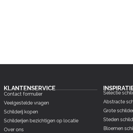
KLANTENSERVICE
INSPIRATI
Selectie schil
Contact formulier
Abstracte sch
Veelgestelde vragen
Grote schilder
Schilderij kopen
Steden schild
Schilderijen bezichtigen op locatie
Bloemen schil
Over ons