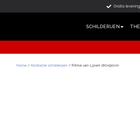
Gratis leverin
SCHILDERIJEN
THE
Home
/
Abstracte schilderijen
/ Ritme van Lijnen 180x90cm