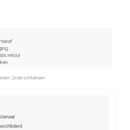
hteraf
ging
tis retour
eken
erijen
,
Grote schilderijen
stenaar
eschilderd