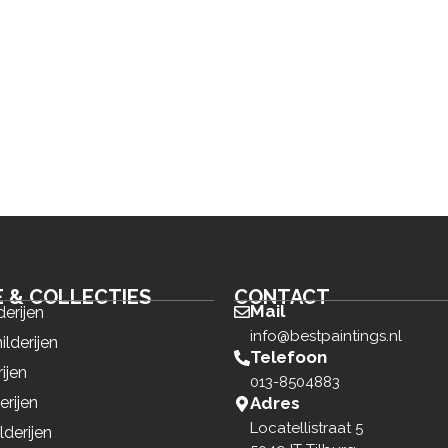
E & COLLECTIES
CONTACT
Mail
derijen
info@bestpaintings.nl
ilderijen
Telefoon
ijen
013-8504883
erijen
Adres
Locatellistraat 5
derijen