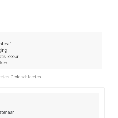
hteraf
ging
tis retour
eken
erijen
,
Grote schilderijen
stenaar