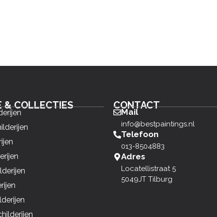
E & COLLECTIES
CONTACT
Mail
derijen
info@bestpaintings.nl
ilderijen
Telefoon
ijen
013-8504883
erijen
Adres
Locatellistraat 5
derijen
5049JT Tilburg
rijen
derijen
ilderijen