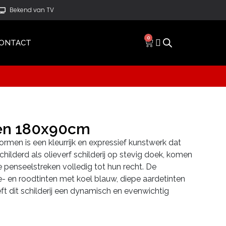
Bekend van TV
0
ONTACT
en 180x90cm
Vormen is een kleurrijk en expressief kunstwerk dat
childerd als olieverf schilderij op stevig doek, komen
ge penseelstreken volledig tot hun recht. De
- en roodtinten met koel blauw, diepe aardetinten
eft dit schilderij een dynamisch en evenwichtig