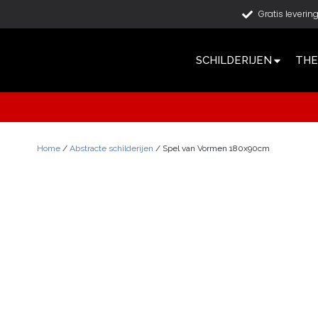
Gratis leverin
SCHILDERIJEN
THE
Home
/
Abstracte schilderijen
/ Spel van Vormen 180x90cm