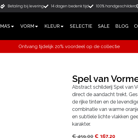
g
Betaling bij levering
14 dagen bedenk tijd
100% handgeschilderd
MA’S
VORM
KLEUR
SELECTIE
SALE
BLOG
C
Ontvang tijdelijk 20% voordeel op de collectie
Spel van Vorm
Abstract schilderij Spel van 
direct de aandacht trekt. Ges
de rijke tinten en de levendi
combinatie van warme oranje
en subtiele lichte vlakken ge
karakter.
€
459,00
€
367,20