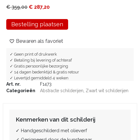
€
359,00
€
287,20
Bestelling plaatsen
Bewaren als favoriet
✓ Geen print of drukwerk
✓ Betaling bij levering of achteraf
✓ Gratis persoonlijke bezorging
✓ 14 dagen bedenktijd & gratis retour
✓ Levertijd gemiddeld 4 weken
Art. nr.
F1473
Categorieën
Abstracte schilderijen
,
Zwart wit schilderijen
Kenmerken van dit schilderij
✓ Handgeschilderd met olieverf
✓ Gesigneerd door de kunstenaar