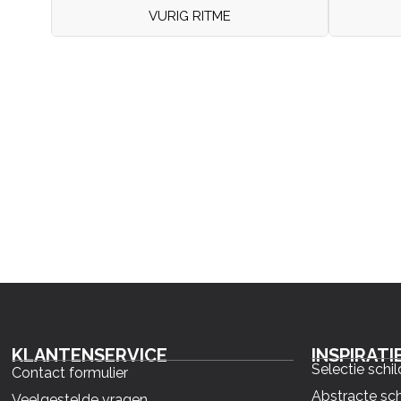
VURIG RITME
KLANTENSERVICE
INSPIRATI
Selectie schil
Contact formulier
Abstracte sch
Veelgestelde vragen