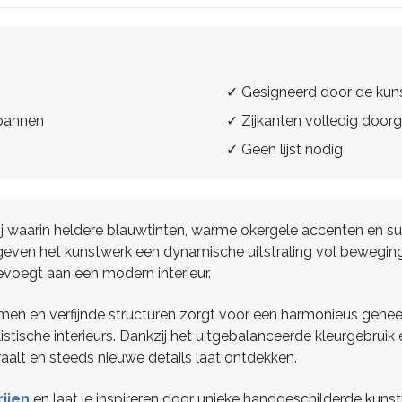
✓ Gesigneerd door de kun
spannen
✓ Zijkanten volledig doorg
✓ Geen lijst nodig
erij waarin heldere blauwtinten, warme okergele accenten en 
 geven het kunstwerk een dynamische uitstraling vol beweging
toevoegt aan een modern interieur.
rmen en verfijnde structuren zorgt voor een harmonieus gehe
tische interieurs. Dankzij het uitgebalanceerde kleurgebruik
raalt en steeds nieuwe details laat ontdekken.
ijen
en laat je inspireren door unieke handgeschilderde kunst