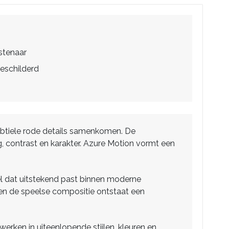
stenaar
eschilderd
subtiele rode details samenkomen. De
, contrast en karakter. Azure Motion vormt een
el dat uitstekend past binnen moderne
 en de speelse compositie ontstaat een
werken in uiteenlopende stijlen, kleuren en