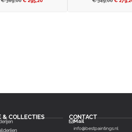
€
369,00
€
295,20
€
349,00
€
279,2
E & COLLECTIES
CONTACT
Mail
derijen
info@bestpaintings.nl
ilderijen