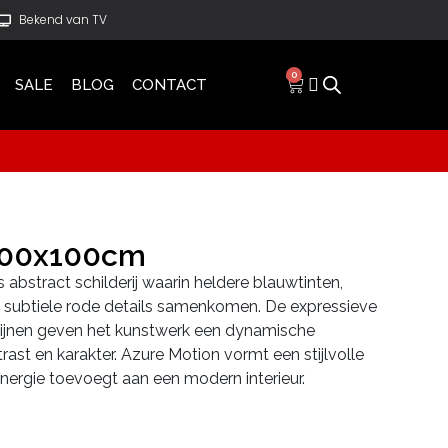
Bekend van TV
0
SALE
BLOG
CONTACT
100x100cm
s abstract schilderij waarin heldere blauwtinten,
subtiele rode details samenkomen. De expressieve
 lijnen geven het kunstwerk een dynamische
trast en karakter. Azure Motion vormt een stijlvolle
 energie toevoegt aan een modern interieur.