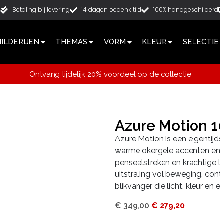
g
Betaling bij levering
14 dagen bedenk tijd
100% handgeschilderd
ILDERIJEN
THEMA’S
VORM
KLEUR
SELECTIE
Ontvang tijdelijk 20% voordeel op de collectie
Azure Motion 
Azure Motion is een eigentijd
warme okergele accenten en 
penseelstreken en krachtige
uitstraling vol beweging, con
blikvanger die licht, kleur en
€
349,00
€
279,20