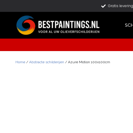
Gratis leverin
SCH
Home
/
Abstracte schilderijen
/ Azure Motion 100x100cm