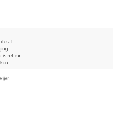
hteraf
ging
tis retour
eken
erijen