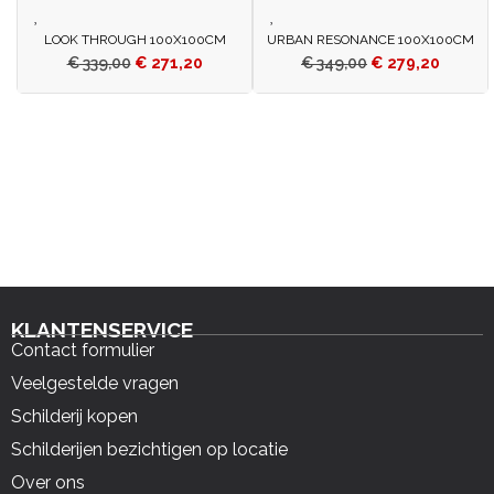
LOOK THROUGH 100X100CM
URBAN RESONANCE 100X100CM
€
339,00
€
271,20
€
349,00
€
279,20
KLANTENSERVICE
Contact formulier
Veelgestelde vragen
Schilderij kopen
Schilderijen bezichtigen op locatie
Over ons