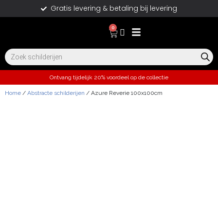
Gratis levering & betaling bij levering
0
Ontvang tijdelijk 20% voordeel op de collectie
Home
/
Abstracte schilderijen
/ Azure Reverie 100x100cm