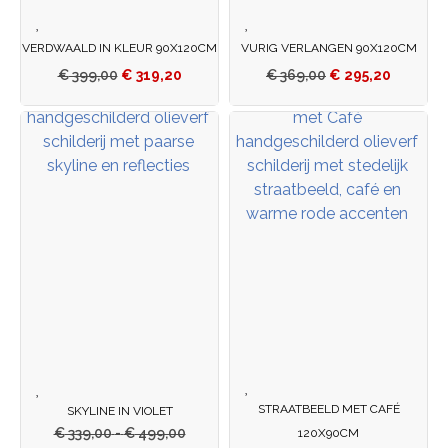
VERDWAALD IN KLEUR 90X120CM
VURIG VERLANGEN 90X120CM
€
399,00
€
319,20
€
369,00
€
295,20
STRAATBEELD MET CAFÉ
SKYLINE IN VIOLET
€
339,00
-
€
499,00
120X90CM