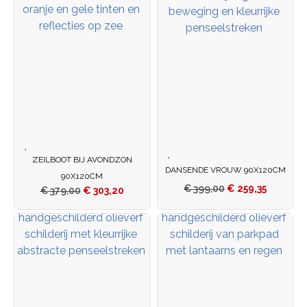
ZEILBOOT BIJ AVONDZON
DANSENDE VROUW 90X120CM
90X120CM
€
399,00
€
259,35
€
379,00
€
303,20