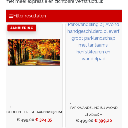
met meer expressie en zichtbare verfstructuur.
Filter resultaten
AANBIEDING
PARKWANDELING BIJ AVOND
GOUDEN HERFSTLAAN 180X90CM
180X90CM
€
499,00
€
324,35
€
499,00
€
399,20