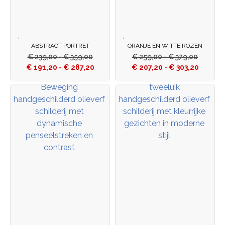
ABSTRACT PORTRET
ORANJE EN WITTE ROZEN
€
239,00
-
€
359,00
€
259,00
-
€
379,00
€
191,20
-
€
287,20
€
207,20
-
€
303,20