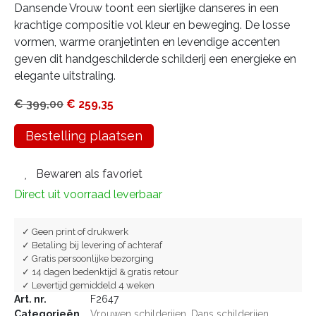
Dansende Vrouw toont een sierlijke danseres in een
krachtige compositie vol kleur en beweging. De losse
vormen, warme oranjetinten en levendige accenten
geven dit handgeschilderde schilderij een energieke en
elegante uitstraling.
€
399,00
€
259,35
Bestelling plaatsen
Bewaren als favoriet
Direct uit voorraad leverbaar
✓ Geen print of drukwerk
✓ Betaling bij levering of achteraf
✓ Gratis persoonlijke bezorging
✓ 14 dagen bedenktijd & gratis retour
✓ Levertijd gemiddeld 4 weken
Art. nr.
F2647
Categorieën
Vrouwen schilderijen
,
Dans schilderijen
,