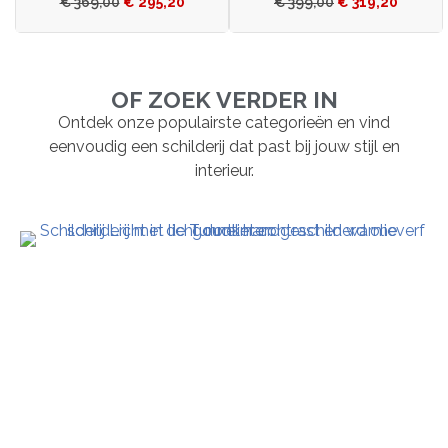
€
369,00
€
295,20
€
399,00
€
319,20
OF ZOEK VERDER IN
Ontdek onze populairste categorieën en vind
eenvoudig een schilderij dat past bij jouw stijl en
interieur.