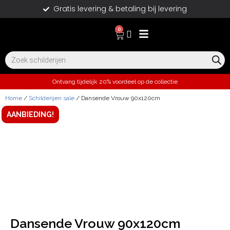
Gratis levering & betaling bij levering
0
Ontvang tijdelijk 20% voordeel op de collectie
Home
/
Schilderijen sale
/ Dansende Vrouw 90x120cm
AANBIEDING!
Dansende Vrouw 90x120cm