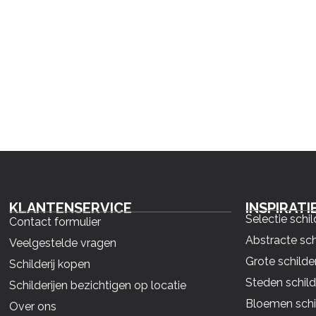
KLANTENSERVICE
INSPIRATI
Selectie schil
Contact formulier
Abstracte sch
Veelgestelde vragen
Grote schilder
Schilderij kopen
Steden schild
Schilderijen bezichtigen op locatie
Bloemen schil
Over ons