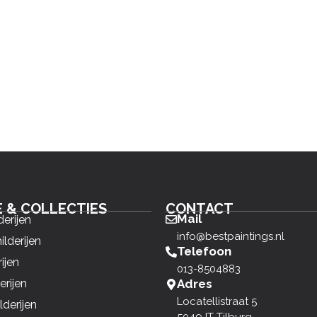
E & COLLECTIES
CONTACT
Mail
derijen
info@bestpaintings.nl
ilderijen
Telefoon
ijen
013-8504883
erijen
Adres
Locatellistraat 5
derijen