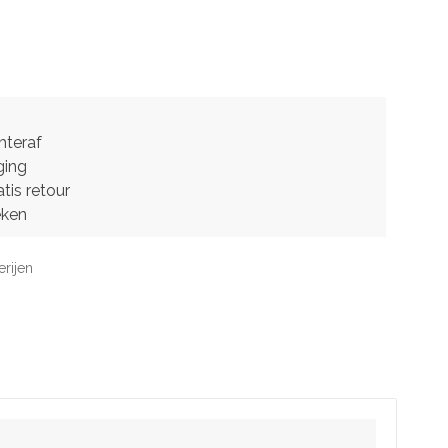
hteraf
ging
tis retour
eken
erijen