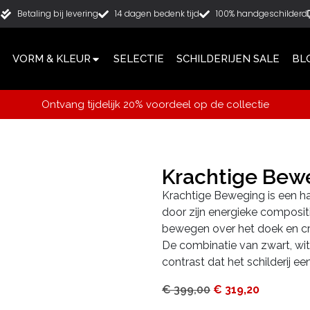
g
Betaling bij levering
14 dagen bedenk tijd
100% handgeschilderd
VORM & KLEUR
SELECTIE
SCHILDERIJEN SALE
BL
Ontvang tijdelijk 20% voordeel op de collectie
Krachtige Bew
Krachtige Beweging is een han
door zijn energieke composi
bewegen over het doek en cr
De combinatie van zwart, wit
contrast dat het schilderij ee
€
399,00
€
319,20