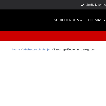
Gratis leverin
SCHILDERIJEN
THEMA’S
Home
/
Abstracte schilderijen
/ Krachtige Beweging 120x90cm