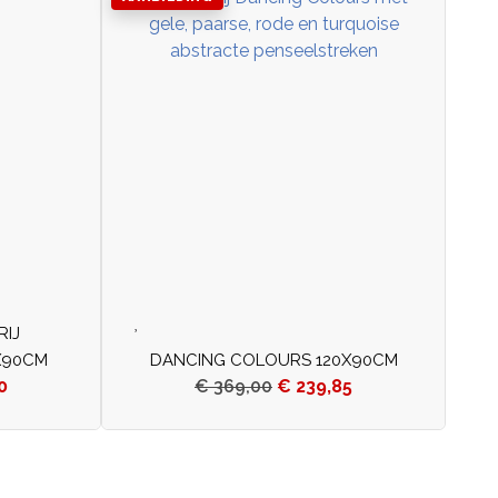
RIJ
X90CM
DANCING COLOURS 120X90CM
0
€
369,00
€
239,85