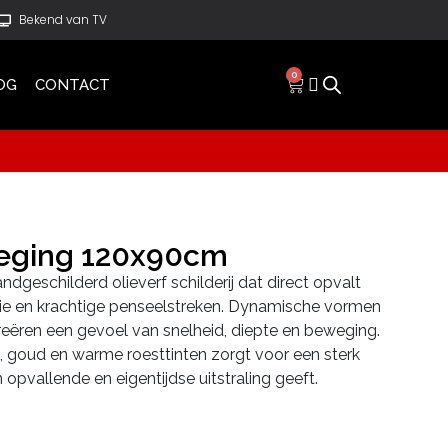
Bekend van TV
0
OG
CONTACT
eging 120x90cm
dgeschilderd olieverf schilderij dat direct opvalt
tie en krachtige penseelstreken. Dynamische vormen
eëren een gevoel van snelheid, diepte en beweging.
, goud en warme roesttinten zorgt voor een sterk
n opvallende en eigentijdse uitstraling geeft.