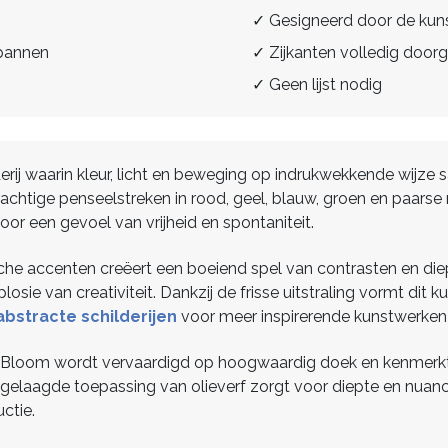
✓ Gesigneerd door de kun
spannen
✓ Zijkanten volledig doorg
✓ Geen lijst nodig
derij waarin kleur, licht en beweging op indrukwekkende wijz
achtige penseelstreken in rood, geel, blauw, groen en paars
oor een gevoel van vrijheid en spontaniteit.
e accenten creëert een boeiend spel van contrasten en diept
sie van creativiteit. Dankzij de frisse uitstraling vormt dit
abstracte schilderijen
voor meer inspirerende kunstwerken m
nt Bloom wordt vervaardigd op hoogwaardig doek en kenmerkt 
 gelaagde toepassing van olieverf zorgt voor diepte en nuance
uctie.