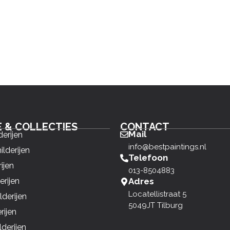
E & COLLECTIES
CONTACT
Mail
derijen
info@bestpaintings.nl
ilderijen
Telefoon
ijen
013-8504883
erijen
Adres
Locatellistraat 5
derijen
5049JT Tilburg
rijen
derijen