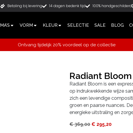
g
Betaling bij levering
14 dagen bedenk tijd
100% handgeschilderd
MA’S
VORM
KLEUR
SELECTIE
SALE
BLOG
C
Ontvang tijdelijk 20% voordeel op de collectie
Radiant Bloo
Radiant Bloom is een expressi
op indrukwekkende wijze sa
zich een levendige compositi
groen en paarse nuances. De
energieke uitstraling en zorg
€
369,00
€
295,20