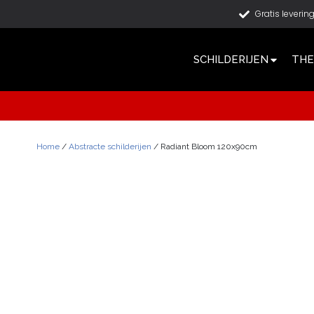
Gratis leverin
SCHILDERIJEN
THE
Home
/
Abstracte schilderijen
/ Radiant Bloom 120x90cm