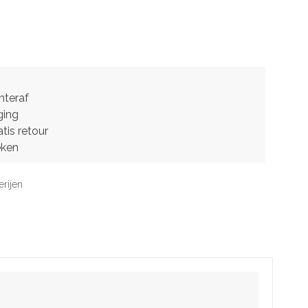
hteraf
ging
tis retour
eken
erijen