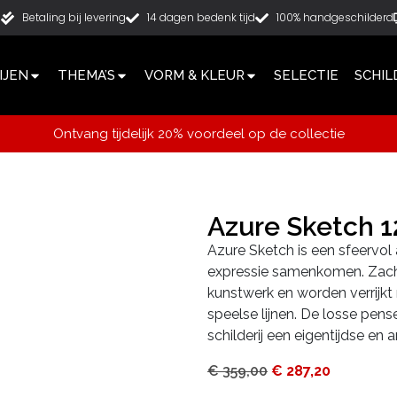
g
Betaling bij levering
14 dagen bedenk tijd
100% handgeschilderd
IJEN
THEMA’S
VORM & KLEUR
SELECTIE
SCHIL
Ontvang tijdelijk 20% voordeel op de collectie
Azure Sketch 
Azure Sketch is een sfeervol 
expressie samenkomen. Zacht
kunstwerk en worden verrijkt
speelse lijnen. De losse pen
schilderij een eigentijdse en ar
€
359,00
€
287,20