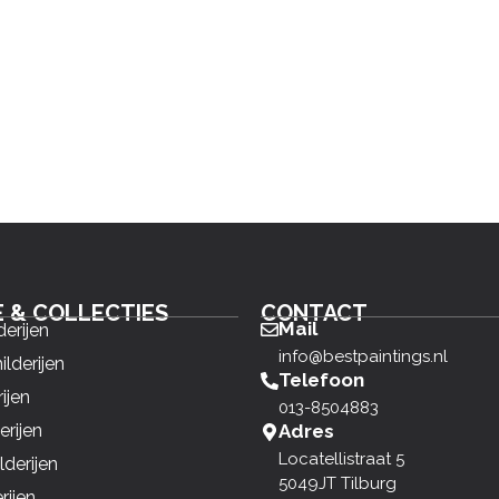
E & COLLECTIES
CONTACT
Mail
derijen
info@bestpaintings.nl
ilderijen
Telefoon
ijen
013-8504883
erijen
Adres
Locatellistraat 5
derijen
5049JT Tilburg
rijen