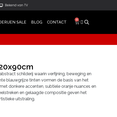
Bekend van TV
0
DERIJEN SALE
BLOG
CONTACT
120x90cm
abstract schilderij waarin verfijning, beweging en
e blauwgrijze tinten vormen de basis van het
 met donkere accenten, subtiele oranje nuances en
seelstreken en gelaagde compositie geven het
tistieke uitstraling.