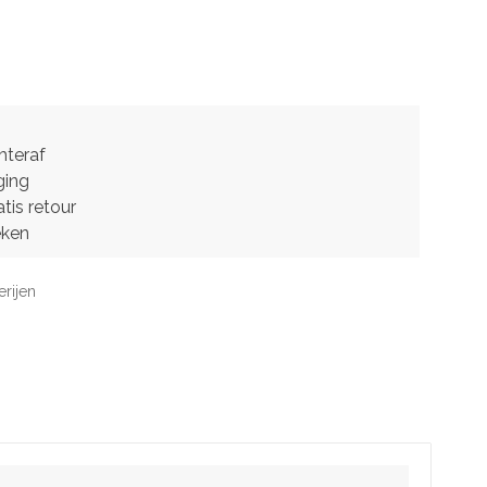
hteraf
ging
tis retour
eken
erijen