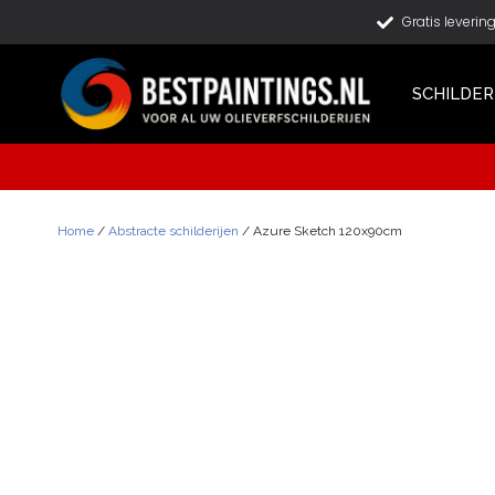
Gratis leverin
SCHILDER
Home
/
Abstracte schilderijen
/ Azure Sketch 120x90cm