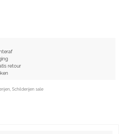
hteraf
ging
tis retour
eken
erijen
,
Schilderijen sale