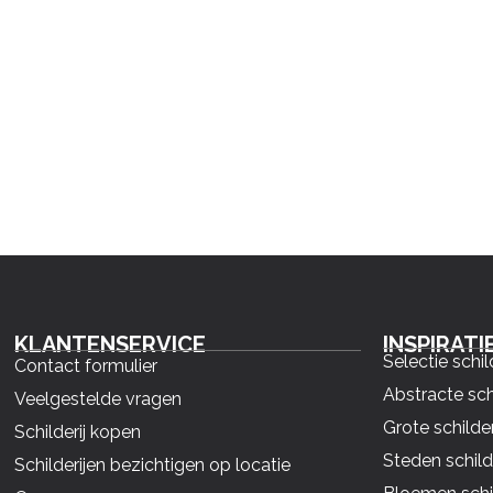
KLANTENSERVICE
INSPIRATI
Selectie schil
Contact formulier
Abstracte sch
Veelgestelde vragen
Grote schilder
Schilderij kopen
Steden schild
Schilderijen bezichtigen op locatie