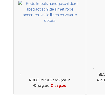
BLO
RODE IMPULS 120X90CM
ABS
€
349,00
€
279,20