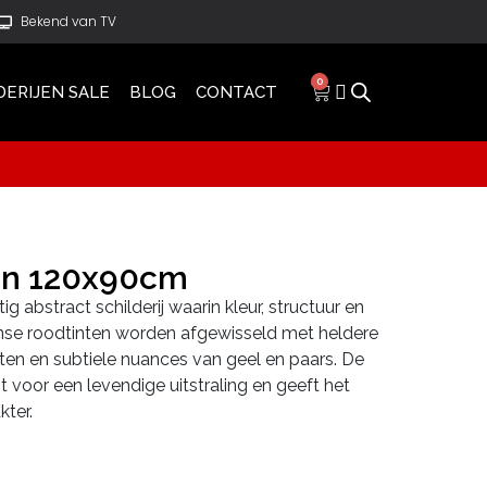
Bekend van TV
0
DERIJEN SALE
BLOG
CONTACT
on 120x90cm
g abstract schilderij waarin kleur, structuur en
se roodtinten worden afgewisseld met heldere
ten en subtiele nuances van geel en paars. De
voor een levendige uitstraling en geeft het
kter.