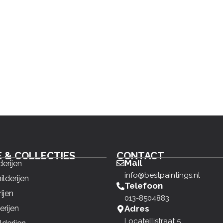
E & COLLECTIES
CONTACT
Mail
derijen
info@bestpaintings.nl
ilderijen
Telefoon
ijen
013-8504883
erijen
Adres
Locatellistraat 5