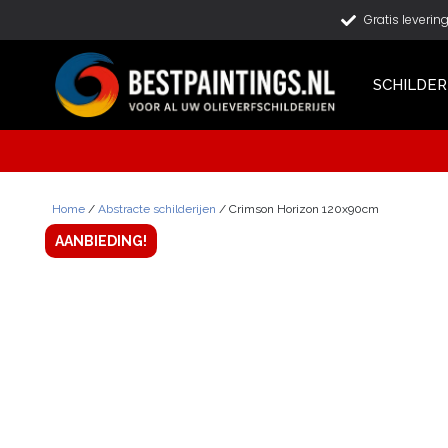
Gratis leverin
SCHILDER
Home
/
Abstracte schilderijen
/ Crimson Horizon 120x90cm
AANBIEDING!