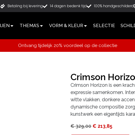
g
Betaling bij levering
14 dagen bedenk tijd
100% handgeschilderd
IJEN
THEMA’S
VORM & KLEUR
SELECTIE
SCHIL
Ontvang tijdelijk 20% voordeel op de collectie
Crimson Horiz
Crimson Horizon is een krachti
expressie samenkomen. Inten
witte vlakken, donkere accen
dynamische compositie zorgt 
kunstwerk een eigentijds kara
€
329,00
€
213,85