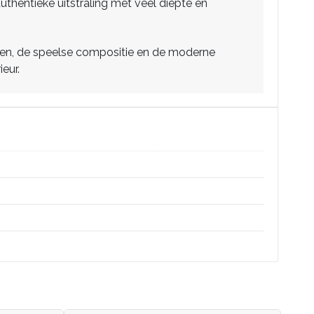
thentieke uitstraling met veel diepte en
nten, de speelse compositie en de moderne
eur.