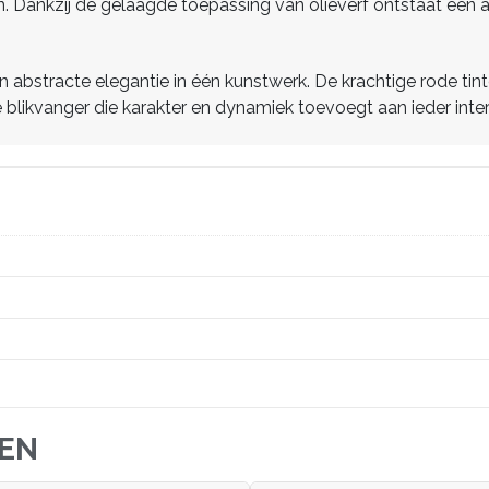
 Dankzij de gelaagde toepassing van olieverf ontstaat een au
 abstracte elegantie in één kunstwerk. De krachtige rode ti
le blikvanger die karakter en dynamiek toevoegt aan ieder interi
JEN