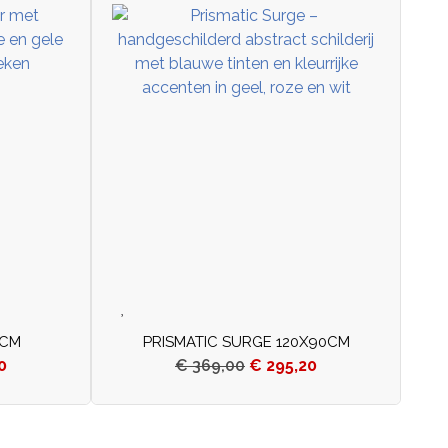
0CM
PRISMATIC SURGE 120X90CM
0
€
369,00
€
295,20