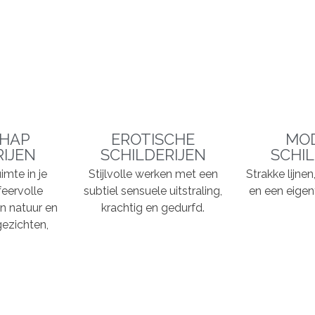
HAP
EROTISCHE
MO
RIJEN
SCHILDERIJEN
SCHIL
imte in je
Stijlvolle werken met een
Strakke lijne
feervolle
subtiel sensuele uitstraling,
en een eigent
n natuur en
krachtig en gedurfd.
ezichten,