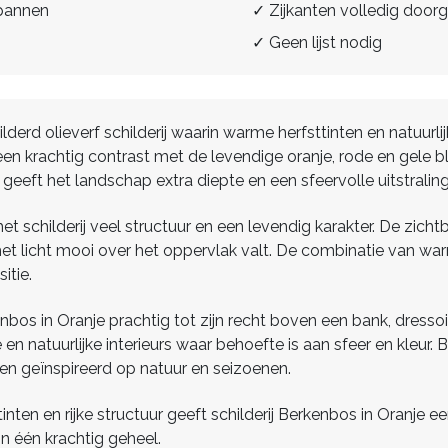
spannen
✓ Zijkanten volledig doorg
✓ Geen lijst nodig
hilderd olieverf schilderij waarin warme herfsttinten en nat
krachtig contrast met de levendige oranje, rode en gele bla
eeft het landschap extra diepte en een sfeervolle uitstraling
 het schilderij veel structuur en een levendig karakter. De zic
het licht mooi over het oppervlak valt. De combinatie van w
itie.
nbos in Oranje prachtig tot zijn recht boven een bank, dressoi
 natuurlijke interieurs waar behoefte is aan sfeer en kleur. 
n geïnspireerd op natuur en seizoenen.
ten en rijke structuur geeft schilderij Berkenbos in Oranje ee
in één krachtig geheel.