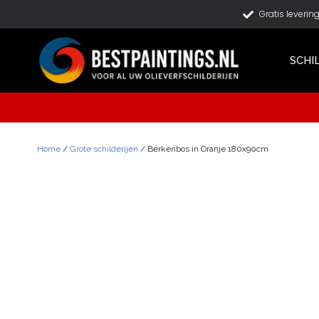
Gratis leverin
SCHI
Home
/
Grote schilderijen
/ Berkenbos in Oranje 180x90cm