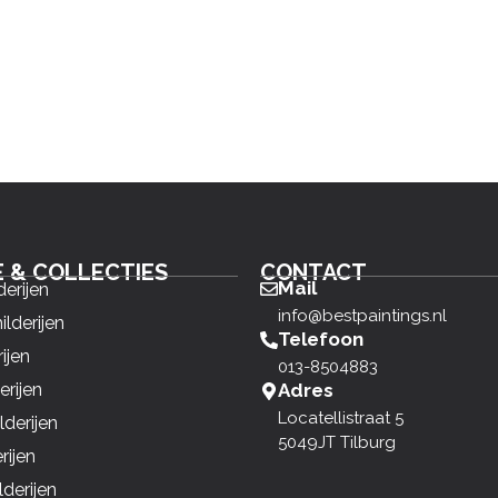
E & COLLECTIES
CONTACT
Mail
derijen
info@bestpaintings.nl
ilderijen
Telefoon
ijen
013-8504883
erijen
Adres
Locatellistraat 5
derijen
5049JT Tilburg
rijen
derijen