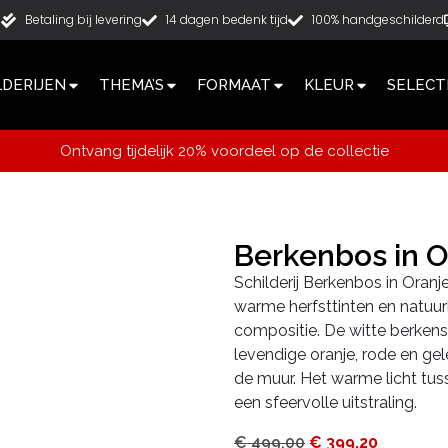
g
Betaling bij levering
14 dagen bedenk tijd
100% handgeschilderd
LDERIJEN
THEMA’S
FORMAAT
KLEUR
SELECT
Ontvang tijdelijk 20% voordeel op de collectie
Berkenbos in 
Schilderij Berkenbos in Oranje
warme herfsttinten en natu
compositie. De witte berke
levendige oranje, rode en gel
de muur. Het warme licht tu
een sfeervolle uitstraling.
€
499,00
€
399,20