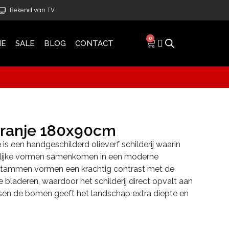
Bekend van TV
0
IE
SALE
BLOG
CONTACT
Oranje 180x90cm
 is een handgeschilderd olieverf schilderij waarin
urlijke vormen samenkomen in een moderne
nstammen vormen een krachtig contrast met de
e bladeren, waardoor het schilderij direct opvalt aan
ssen de bomen geeft het landschap extra diepte en