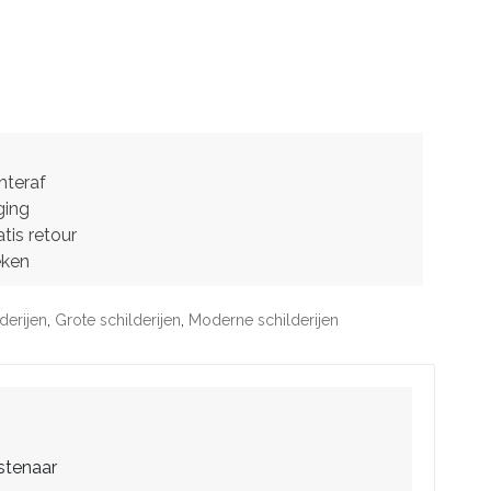
hteraf
ging
tis retour
eken
derijen
,
Grote schilderijen
,
Moderne schilderijen
stenaar