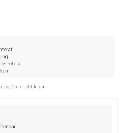
hteraf
ging
tis retour
eken
rijen
,
Grote schilderijen
stenaar