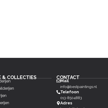
E & COLLECTIES
CONTACT
Mail
derijen
info@bestpaintings.nl
ilderijen
Telefoon
ijen
013-8504883
erijen
Adres