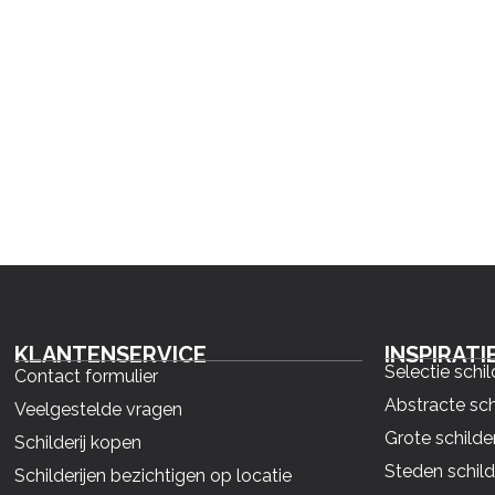
KLANTENSERVICE
INSPIRATI
Selectie schil
Contact formulier
Abstracte sch
Veelgestelde vragen
Grote schilder
Schilderij kopen
Steden schild
Schilderijen bezichtigen op locatie