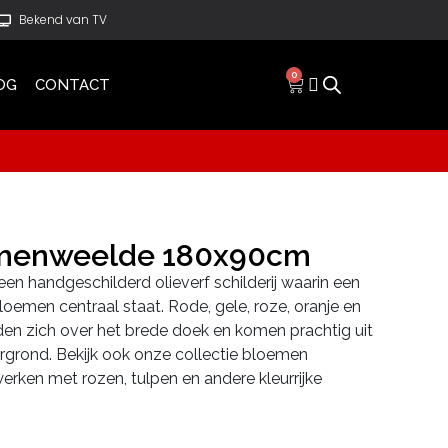
Bekend van TV
0
OG
CONTACT
menweelde 180x90cm
n handgeschilderd olieverf schilderij waarin een
bloemen centraal staat. Rode, gele, roze, oranje en
en zich over het brede doek en komen prachtig uit
ergrond. Bekijk ook onze collectie bloemen
erken met rozen, tulpen en andere kleurrijke