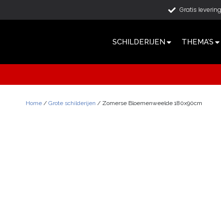
Gratis leverin
SCHILDERIJEN
THEMA’S
Home
/
Grote schilderijen
/ Zomerse Bloemenweelde 180x90cm