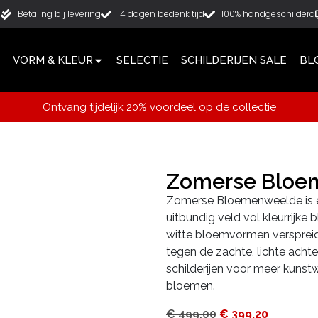
g
Betaling bij levering
14 dagen bedenk tijd
100% handgeschilderd
VORM & KLEUR
SELECTIE
SCHILDERIJEN SALE
BL
Ontvang tijdelijk 20% voordeel op de collectie
Zomerse Bloe
Zomerse Bloemenweelde is ee
uitbundig veld vol kleurrijke 
witte bloemvormen verspreid
tegen de zachte, lichte acht
schilderijen voor meer kunstw
bloemen.
€
499,00
€
399,20