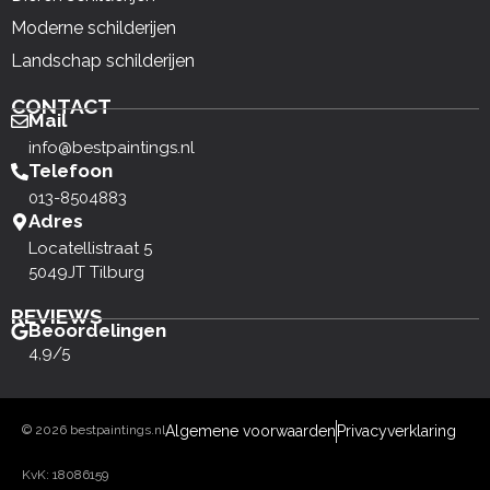
Moderne schilderijen
Landschap schilderijen
CONTACT
Mail
info@bestpaintings.nl
Telefoon
013-8504883
Adres
Locatellistraat 5
5049JT Tilburg
REVIEWS
Beoordelingen
4,9/5
© 2026 bestpaintings.nl
Algemene voorwaarden
Privacyverklaring
KvK: 18086159