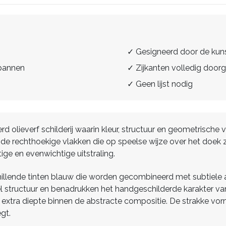
✓ Gesigneerd door de kun
spannen
✓ Zijkanten volledig doorg
✓ Geen lijst nodig
derd olieverf schilderij waarin kleur, structuur en geometri
ende rechthoekige vlakken die op speelse wijze over het doek z
ige en evenwichtige uitstraling.
llende tinten blauw die worden gecombineerd met subtiele a
veel structuur en benadrukken het handgeschilderde karakter v
extra diepte binnen de abstracte compositie. De strakke vor
gt.