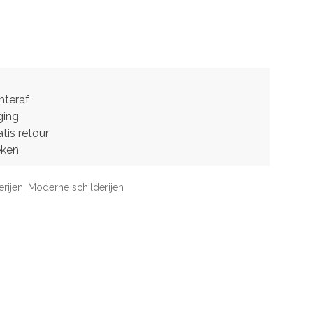
hteraf
ging
tis retour
eken
erijen
,
Moderne schilderijen