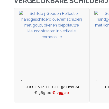
VERGELIJKBARE SCHILDERI
GOUDEN REFLECTIE 90X120CM
LICH
€
369,00
€
295,20