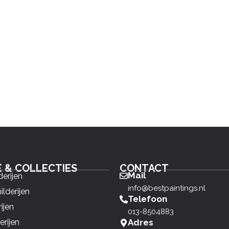
E & COLLECTIES
CONTACT
Mail
derijen
info@bestpaintings.nl
ilderijen
Telefoon
ijen
013-8504883
erijen
Adres