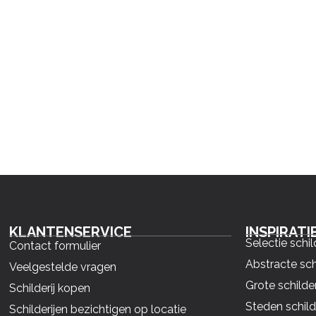
KLANTENSERVICE
INSPIRATI
Selectie schil
Contact formulier
Abstracte sch
Veelgestelde vragen
Grote schilder
Schilderij kopen
Steden schild
Schilderijen bezichtigen op locatie