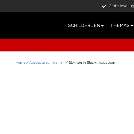
Gratis leverin
SCHILDERIJEN
THEMA’S
Home
/
Abstracte schilderijen
/ Blokken in Blauw 90x120cm