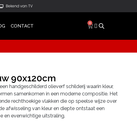
Bekend van TV
0
OG
CONTACT
auw 90x120cm
 een handgeschilderd olieverf schilderij waarin kleur,
vormen samenkomen in een moderne compositie. Het
illende rechthoekige vlakken die op speelse wijze over
de afwisseling van kleur en diepte ontstaat een
e en evenwichtige uitstraling.