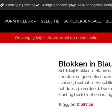
g
Betaling bij levering
14 dagen bedenk tijd
100% handgeschilderd
VORM & KLEUR
SELECTIE
SCHILDERIJEN SALE
BL
Ontvang tijdelijk 20% voordeel op de collectie
Blokken in Bl
Schilderij Blokken in Blauw is
structuur en geometrische 
schilderij bestaat uit versch
het doek zijn verdeeld. Door 
krachtig beeld met een rustig
€
359,00
€
287,20