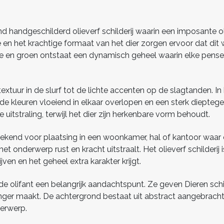
llend handgeschilderd olieverf schilderij waarin een imposante 
en het krachtige formaat van het dier zorgen ervoor dat dit 
nje en groen ontstaat een dynamisch geheel waarin elke pensee
 textuur in de slurf tot de lichte accenten op de slagtanden. I
at de kleuren vloeiend in elkaar overlopen en een sterk diepte
 uitstraling, terwijl het dier zijn herkenbare vorm behoudt.
stekend voor plaatsing in een woonkamer, hal of kantoor waar
l het onderwerp rust en kracht uitstraalt. Het olieverf schilde
ven en het geheel extra karakter krijgt.
 olifant een belangrijk aandachtspunt. Ze geven Dieren schilde
kvanger maakt. De achtergrond bestaat uit abstract aangebracht
erwerp.