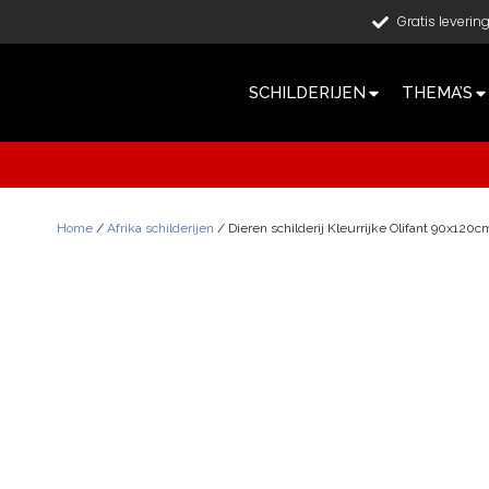
Gratis leverin
SCHILDERIJEN
THEMA’S
Home
/
Afrika schilderijen
/ Dieren schilderij Kleurrijke Olifant 90x120c