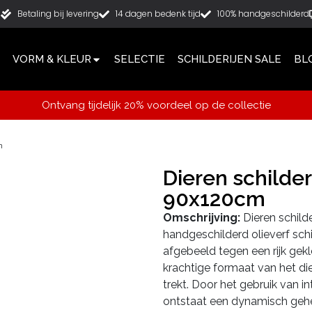
g
Betaling bij levering
14 dagen bedenk tijd
100% handgeschilderd
VORM & KLEUR
SELECTIE
SCHILDERIJEN SALE
BL
Ontvang tijdelijk 20% voordeel op de collectie
m
Dieren schilderi
90x120cm
Omschrijving:
Dieren schilde
handgeschilderd olieverf schi
afgebeeld tegen een rijk gek
krachtige formaat van het di
trekt. Door het gebruik van in
ontstaat een dynamisch gehee