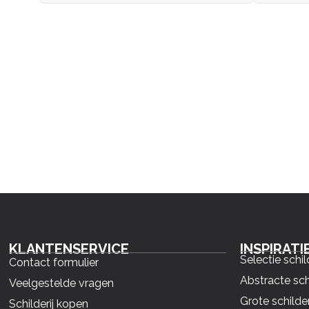
KLANTENSERVICE
INSPIRATI
Selectie schil
Contact formulier
Abstracte sch
Veelgestelde vragen
Grote schilder
Schilderij kopen