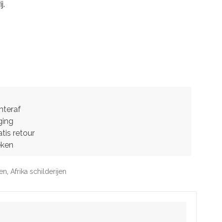
j.
hteraf
ging
tis retour
eken
jen
,
Afrika schilderijen