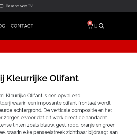
Bekend van TV
0
OG
CONTACT
j Kleurrijke Olifant
rij Kleurrijke Olifant is een opvallend
lderij waarin een imposante olifant frontaal wordt
leurde achtergrond. De verticale compositie en het
er zorgen ervoor dat dit werk direct de aandacht
tense tinten zoals blauw, geel, rood, oranje en groen
l waarin elke penseelstreek zichtbaar bijdraagt aan