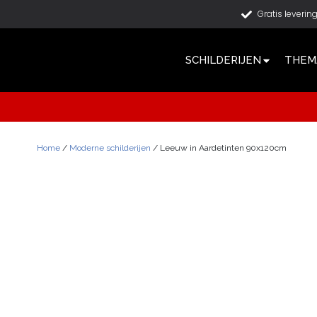
Gratis leverin
SCHILDERIJEN
THEMA
Home
/
Moderne schilderijen
/ Leeuw in Aardetinten 90x120cm