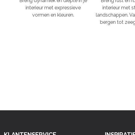
Breng dynamiek en diepte in je
Breng rust en ru
interieur met expressieve
interieur met s
vormen en kleuren.
landschappen. Va
bergen tot zeeg
KLANTENSERVICE
INSPIRATI