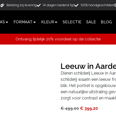
g
Betaling bij levering
14 dagen bedenk tijd
100% handgeschilderd
’S
FORMAAT
KLEUR
SELECTIE
SALE
BLOG
Ontvang tijdelijk 20% voordeel op de collectie
Leeuw in Aard
Dieren schilderij Leeuw in Aa
schilderij waarin een leeuw 
blik. Het portret is opgebouw
een natuurlijke uitstraling 
zorgt voor contrast en maakt
€
499,00
€
399,20