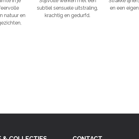
imte in je
Stijlvolle werken met een
Strakke lijne
feervolle
subtiel sensuele uitstraling,
en een eigent
n natuur en
krachtig en gedurfd.
ezichten,
E & COLLECTIES
CONTACT