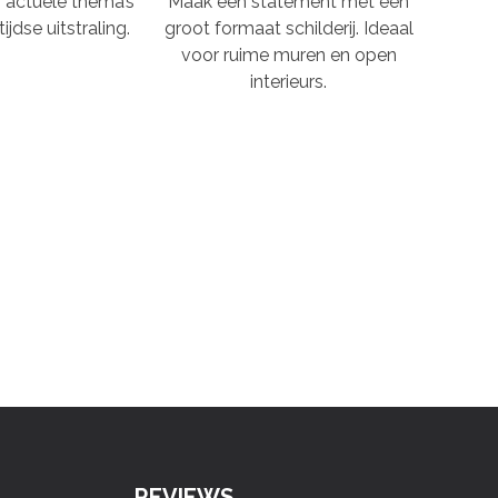
n, actuele thema’s
Maak een statement met een
ijdse uitstraling.
groot formaat schilderij. Ideaal
voor ruime muren en open
interieurs.
REVIEWS