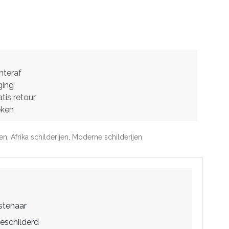
hteraf
ging
tis retour
eken
jen
,
Afrika schilderijen
,
Moderne schilderijen
stenaar
eschilderd