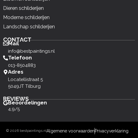
Dieren schilderijen
Moderne schilderijen
Landschap schilderijen
CONTACT
Mail
info@bestpaintings.nl
Telefoon
013-8504883
Adres
Locatellistraat 5
5049JT Tilburg
REVIEWS
Beoordelingen
4,9/5
© 2026 bestpaintings.nl
Algemene voorwaarden
Privacyverklaring