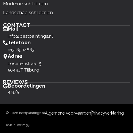
Moderne schilderijen
Landschap schilderijen
CONTACT
Mail
info@bestpaintings.nl
Telefoon
013-8504883
Adres
Locatellistraat 5
5049JT Tilburg
REVIEWS
Beoordelingen
4,9/5
© 2026 bestpaintings.nl
Algemene voorwaarden
Privacyverklaring
KvK: 18086159