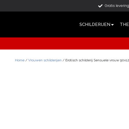
Gratis leverin
SCHILDERIJEN
THE
Home
/
Vrouwen schilderijen
/ Erotisch schilderij Sensuele vrouw 90x