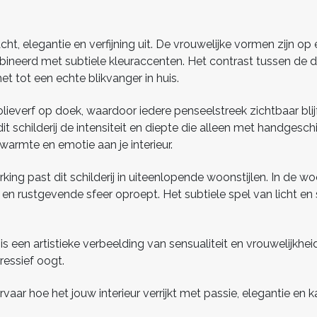
racht, elegantie en verfijning uit. De vrouwelijke vormen zijn 
bineerd met subtiele kleuraccenten. Het contrast tussen de d
et tot een echte blikvanger in huis.
ieverf op doek, waardoor iedere penseelstreek zichtbaar blijf
 dit schilderij de intensiteit en diepte die alleen met handges
armte en emotie aan je interieur.
rking past dit schilderij in uiteenlopende woonstijlen. In de w
e en rustgevende sfeer oproept. Het subtiele spel van licht e
t is een artistieke verbeelding van sensualiteit en vrouwelijkhe
ressief oogt.
vaar hoe het jouw interieur verrijkt met passie, elegantie en ka