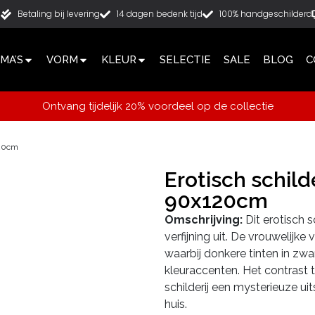
g
Betaling bij levering
14 dagen bedenk tijd
100% handgeschilderd
MA’S
VORM
KLEUR
SELECTIE
SALE
BLOG
C
Ontvang tijdelijk 20% voordeel op de collectie
120cm
Erotisch schild
90x120cm
Omschrijving:
Dit erotisch s
verfijning uit. De vrouwelijk
waarbij donkere tinten in zw
kleuraccenten. Het contrast 
schilderij een mysterieuze ui
huis.