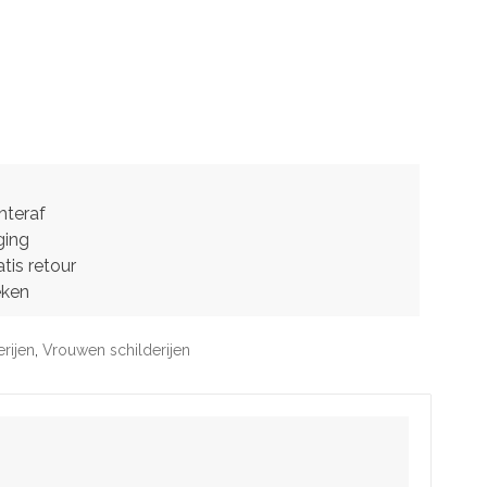
hteraf
ging
tis retour
eken
erijen
,
Vrouwen schilderijen