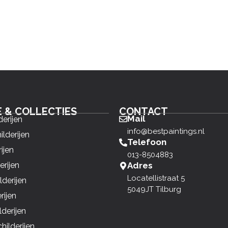
E & COLLECTIES
CONTACT
Mail
derijen
info@bestpaintings.nl
ilderijen
Telefoon
ijen
013-8504883
erijen
Adres
Locatellistraat 5
derijen
5049JT Tilburg
rijen
derijen
ilderijen