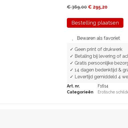
€
369,00
€
295,20
Bestelling plaatsen
Bewaren als favoriet
✓ Geen print of drukwerk
✓ Betaling bij levering of ac
✓ Gratis persoonlijke bezor
✓ 14 dagen bedenktijd & gra
✓ Levertijd gemiddeld 4 w
Art. nr.
F1614
Categorieën
Erotische schild