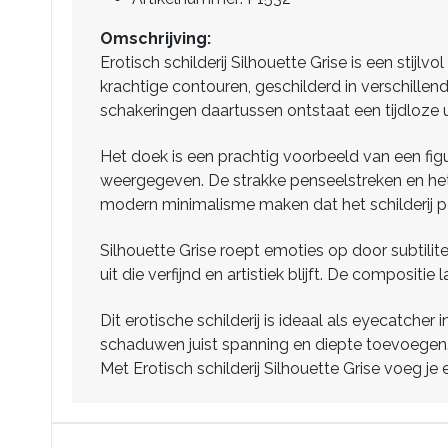
Omschrijving:
Erotisch schilderij Silhouette Grise is een stij
krachtige contouren, geschilderd in verschillend
schakeringen daartussen ontstaat een tijdloze uit
Het doek is een prachtig voorbeeld van een figu
weergegeven. De strakke penseelstreken en het
modern minimalisme maken dat het schilderij per
Silhouette Grise roept emoties op door subtilit
uit die verfijnd en artistiek blijft. De composit
Dit erotische schilderij is ideaal als eyecatc
schaduwen juist spanning en diepte toevoegen. H
Met Erotisch schilderij Silhouette Grise voeg je e