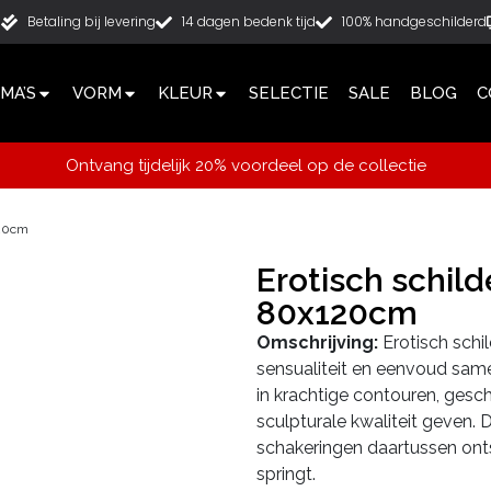
g
Betaling bij levering
14 dagen bedenk tijd
100% handgeschilderd
MA’S
VORM
KLEUR
SELECTIE
SALE
BLOG
C
Ontvang tijdelijk 20% voordeel op de collectie
120cm
Erotisch schild
80x120cm
Omschrijving:
Erotisch schil
sensualiteit en eenvoud same
in krachtige contouren, geschi
sculpturale kwaliteit geven. 
schakeringen daartussen ontst
springt.