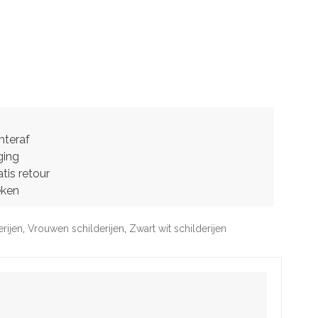
hteraf
ging
tis retour
eken
erijen
,
Vrouwen schilderijen
,
Zwart wit schilderijen