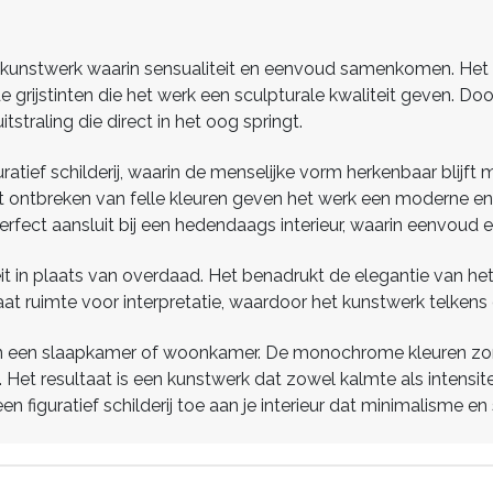
lvol kunstwerk waarin sensualiteit en eenvoud samenkomen. Het s
e grijstinten die het werk een sculpturale kwaliteit geven. Doo
straling die direct in het oog springt.
ratief schilderij, waarin de menselijke vorm herkenbaar blijft
 ontbreken van felle kleuren geven het werk een moderne en 
fect aansluit bij een hedendaags interieur, waarin eenvoud en
eit in plaats van overdaad. Het benadrukt de elegantie van het
ie laat ruimte voor interpretatie, waardoor het kunstwerk telke
her in een slaapkamer of woonkamer. De monochrome kleuren zo
et resultaat is een kunstwerk dat zowel kalmte als intensiteit
en figuratief schilderij toe aan je interieur dat minimalisme en