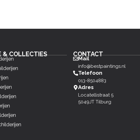
E & COLLECTIES
CONTACT
Mail
derijen
info@bestpaintings.nl
ilderijen
Telefoon
ijen
013-8504883
erijen
Adres
Locatellistraat 5
derijen
5049JT Tilburg
rijen
derijen
ilderijen