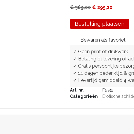
€
369,00
€
295,20
Bestelling plaatsen
Bewaren als favoriet
✓ Geen print of drukwerk
✓ Betaling bij levering of ac
✓ Gratis persoonlijke bezor
✓ 14 dagen bedenktijd & gra
✓ Levertijd gemiddeld 4 w
Art. nr.
F1532
Categorieën
Erotische schild