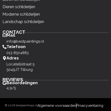
Dieren schilderijen
Moderne schilderijen
Landschap schilderijen
CONTACT
Mail
info@bestpaintings.nl
Telefoon
013-8504883
Adres
Locatellistraat 5
5049JT Tilburg
REVIEWS
Beoordelingen
4,9/5
© 2026 bestpaintings.nl
Algemene voorwaarden
Privacyverklaring