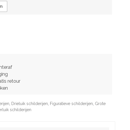
cm
hteraf
ging
tis retour
eken
erijen
,
Drieluik schilderijen
,
Figuratieve schilderijen
,
Grote
rluik schilderijen