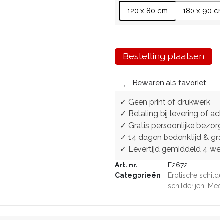
120 x 80 cm
180 x 90 
Bestelling plaatsen
Bewaren als favoriet
✓ Geen print of drukwerk
✓ Betaling bij levering of ac
✓ Gratis persoonlijke bezor
✓ 14 dagen bedenktijd & gra
✓ Levertijd gemiddeld 4 w
Art. nr.
F2672
Categorieën
Erotische schild
schilderijen
,
Mee