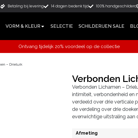
g
Betaling bij levering
14 dagen bedenk tijd
100% handgeschilderd
VORM & KLEUR
SELECTIE
SCHILDERIJEN SALE
BL
Ontvang tijdelijk 20% voordeel op de collectie
en – Drieluik
Verbonden Lic
Verbonden Lichamen – Drieluik
intimiteit, verbondenheid en 
verdeeld over drie verticale
de verdeling over drie doeken 
evenwichtige uitstraling aan 
Afmeting