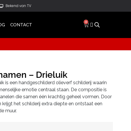
Bekend van TV
0
OG
CONTACT
hamen – Drieluik
 is een handgeschilderd olieverf schilderij waarin
menselijke emotie centraal staan. De compositie is
 panelen die samen één krachtig geheel vormen. Door
krijgt het schilderij extra diepte en ontstaat een
de muur.