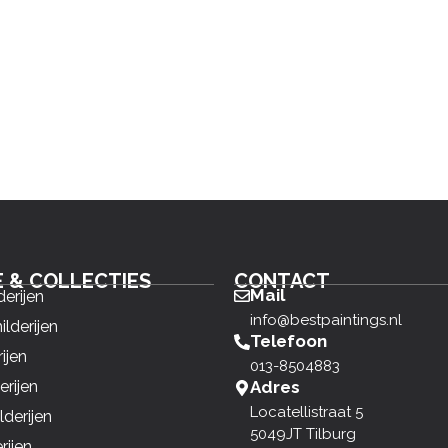
E & COLLECTIES
CONTACT
Mail
derijen
info@bestpaintings.nl
ilderijen
Telefoon
ijen
013-8504883
erijen
Adres
Locatellistraat 5
derijen
5049JT Tilburg
rijen