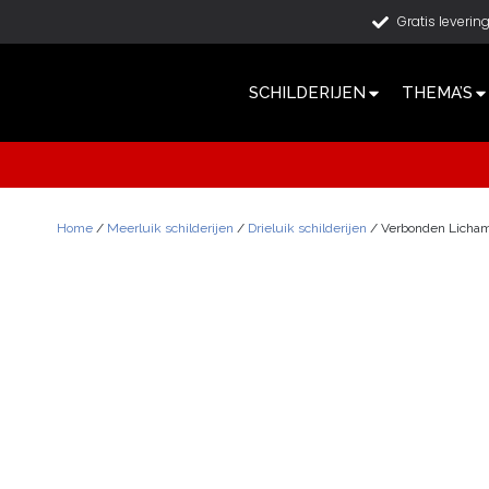
Gratis leverin
SCHILDERIJEN
THEMA’S
Home
/
Meerluik schilderijen
/
Drieluik schilderijen
/ Verbonden Licham