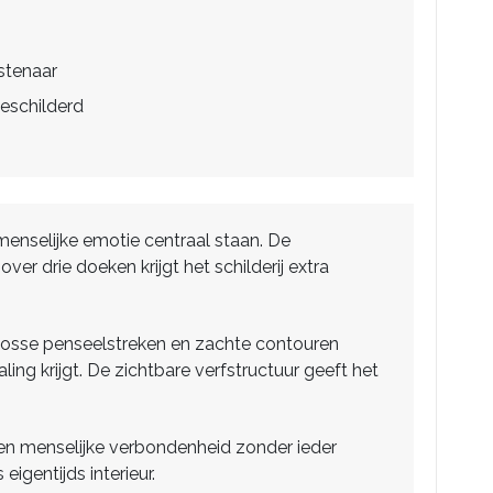
stenaar
eschilderd
 menselijke emotie centraal staan. De
er drie doeken krijgt het schilderij extra
 losse penseelstreken en zachte contouren
ling krijgt. De zichtbare verfstructuur geeft het
d en menselijke verbondenheid zonder ieder
igentijds interieur.