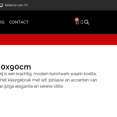
Bekend van TV
0
OG
CONTACT
120x90cm
rij is een krachtig, modern kunstwerk waarin koelte,
et kleurgebruik met wit, ijsblauw en accenten van
 ijzige elegantie en serene stilte.