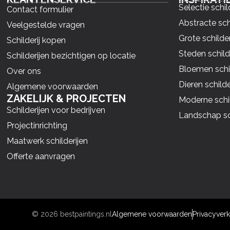
Selectie schil
Contact formulier
Abstracte sch
Veelgestelde vragen
Grote schilder
Schilderij kopen
Steden schild
Schilderijen bezichtigen op locatie
Bloemen schil
Over ons
Dieren schilde
Algemene voorwaarden
ZAKELIJK & PROJECTEN
Moderne schil
Schilderijen voor bedrijven
Landschap sch
Projectinrichting
Maatwerk schilderijen
Offerte aanvragen
© 2026 bestpaintings.nl
Algemene voorwaarden
Privacyverk