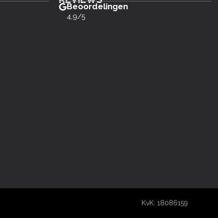
Beoordelingen
4,9/5
KvK: 18086159