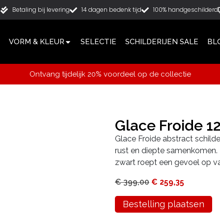
g
Betaling bij levering
14 dagen bedenk tijd
100% handgeschilderd
VORM & KLEUR
SELECTIE
SCHILDERIJEN SALE
BL
Ontvang tijdelijk 20% voordeel op de collectie
Glace Froide 
Glace Froide abstract schilde
rust en diepte samenkomen. H
zwart roept een gevoel op van
€
399,00
€
259,35
Bestelling plaatsen