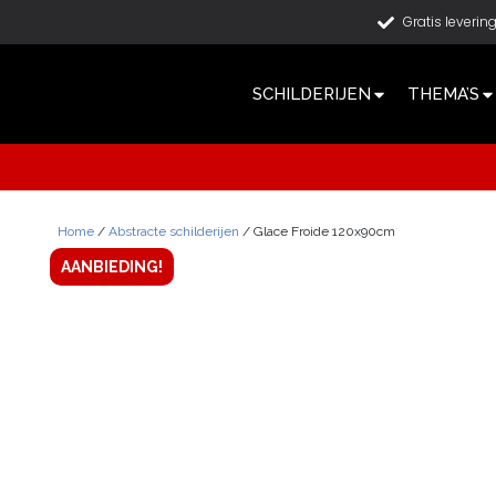
Gratis leverin
SCHILDERIJEN
THEMA’S
Home
/
Abstracte schilderijen
/ Glace Froide 120x90cm
AANBIEDING!