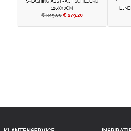
SPLASHING ABSTRACT SCHILDERIJ
120X90CM
LIJN
€
349,00
€
279,20
KLANTENSERVICE
INSPIRATI