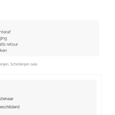
hteraf
ging
tis retour
eken
erijen
,
Schilderijen sale
stenaar
eschilderd