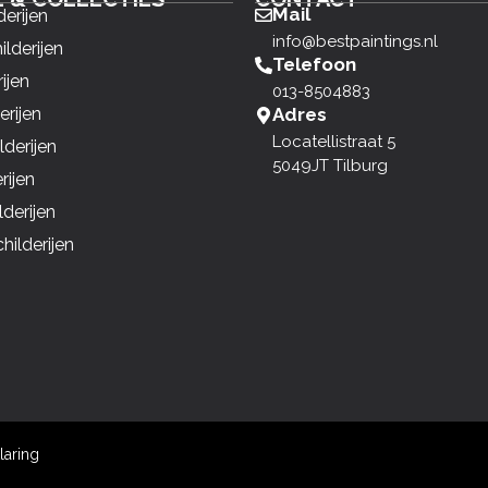
Mail
derijen
info@bestpaintings.nl
ilderijen
Telefoon
ijen
013-8504883
erijen
Adres
Locatellistraat 5
derijen
5049JT Tilburg
rijen
derijen
ilderijen
laring