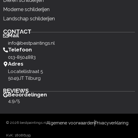
Dieren schilderijen
Moderne schilderijen
Landschap schilderijen
CONTACT
Mail
info@bestpaintings.nl
Telefoon
013-8504883
Adres
Locatellistraat 5
5049JT Tilburg
REVIEWS
Beoordelingen
4,9/5
© 2026 bestpaintings.nl
Algemene voorwaarden
Privacyverklaring
KvK: 18086159