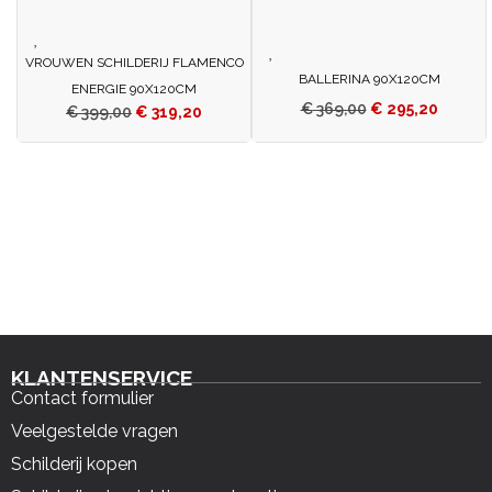
VROUWEN SCHILDERIJ FLAMENCO
BALLERINA 90X120CM
ENERGIE 90X120CM
€
369,00
€
295,20
€
399,00
€
319,20
KLANTENSERVICE
Contact formulier
Veelgestelde vragen
Schilderij kopen