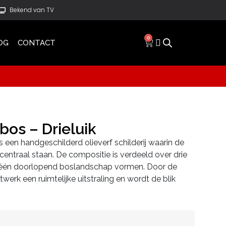
Bekend van TV
0
OG
CONTACT
tbos – Drieluik
 is een handgeschilderd olieverf schilderij waarin de
centraal staan. De compositie is verdeeld over drie
n één doorlopend boslandschap vormen. Door de
werk een ruimtelijke uitstraling en wordt de blik