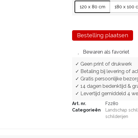
120 x 80 cm
180 x 100 
Bestelling plaatsen
Bewaren als favoriet
✓ Geen print of drukwerk
✓ Betaling bij levering of ac
✓ Gratis persoonlijke bezor
✓ 14 dagen bedenktijd & gra
✓ Levertijd gemiddeld 4 w
Art. nr.
F2280
Categorieën
Landschap schil
schilderijen