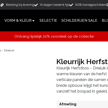
g
Betaling bij levering
14 dagen bedenk tijd
100% handgeschilderd
VORM & KLEUR
SELECTIE
SCHILDERIJEN SALE
BL
Ontvang tijdelijk 20% voordeel op de collectie
s – Drieluik
Kleurrijk Herfs
Kleurrijk Herfstbos – Drieluik
warme kleuren van de herfst 
verticale panelen die same
brede opbouw krijgt het kunst
vanzelf het bospad in geleid.
Afmeting