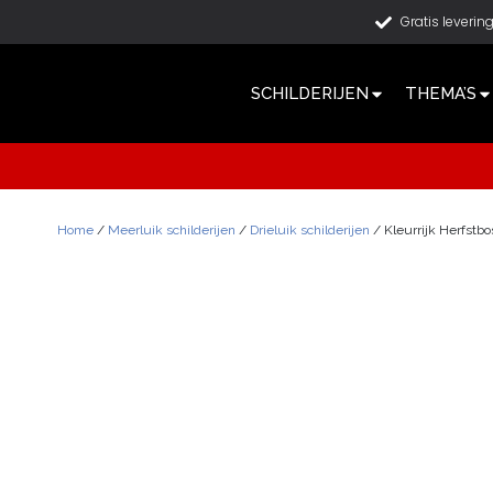
Gratis leverin
SCHILDERIJEN
THEMA’S
Home
/
Meerluik schilderijen
/
Drieluik schilderijen
/ Kleurrijk Herfstbo