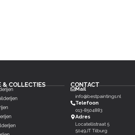
E & COLLECTIES
CONTACT
Mail
derijen
info@bestpaintings.nl
ilderijen
Telefoon
ijen
013-8504883
erijen
Adres
Locatellistraat 5
derijen
5049JT Tilburg
rijen