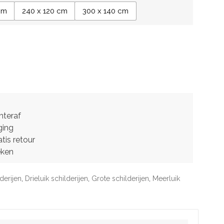
cm
240 x 120 cm
300 x 140 cm
hteraf
ging
tis retour
eken
derijen
,
Drieluik schilderijen
,
Grote schilderijen
,
Meerluik