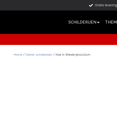
Gratis leverin
SCHILDERIJEN
THEMA
Home
/
Dieren schilderijen
/ Koe in Weide 90x120cm