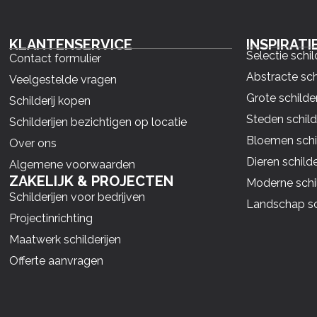
KLANTENSERVICE
INSPIRATI
Selectie schil
Contact formulier
Abstracte sch
Veelgestelde vragen
Grote schilder
Schilderij kopen
Steden schild
Schilderijen bezichtigen op locatie
Bloemen schil
Over ons
Dieren schilde
Algemene voorwaarden
ZAKELIJK & PROJECTEN
Moderne schil
Schilderijen voor bedrijven
Landschap sch
Projectinrichting
Maatwerk schilderijen
Offerte aanvragen