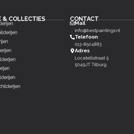
E & COLLECTIES
CONTACT
Mail
derijen
info@bestpaintings.nl
ilderijen
Telefoon
ijen
013-8504883
erijen
Adres
Locatellistraat 5
derijen
5049JT Tilburg
rijen
derijen
ilderijen