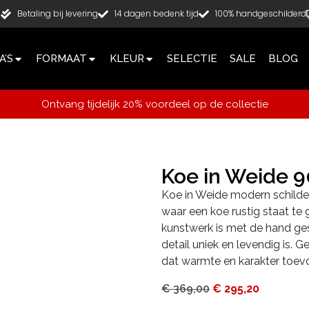
g
Betaling bij levering
14 dagen bedenk tijd
100% handgeschilderd
’S
FORMAAT
KLEUR
SELECTIE
SALE
BLOG
Ontvang tijdelijk 20% voordeel op de collectie
Koe in Weide 
Koe in Weide modern schilderi
waar een koe rustig staat te 
kunstwerk is met de hand ges
detail uniek en levendig is. 
dat warmte en karakter toevo
€
369,00
€
295,20