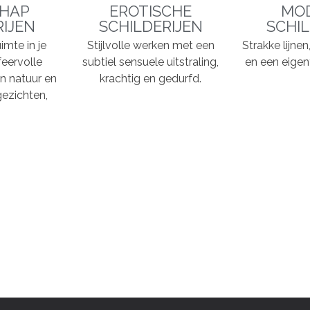
HAP
EROTISCHE
MO
RIJEN
SCHILDERIJEN
SCHIL
imte in je
Stijlvolle werken met een
Strakke lijne
feervolle
subtiel sensuele uitstraling,
en een eigent
n natuur en
krachtig en gedurfd.
ezichten,