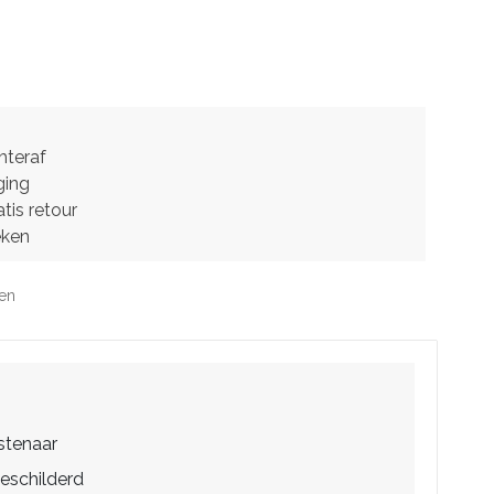
hteraf
ging
tis retour
eken
jen
stenaar
eschilderd