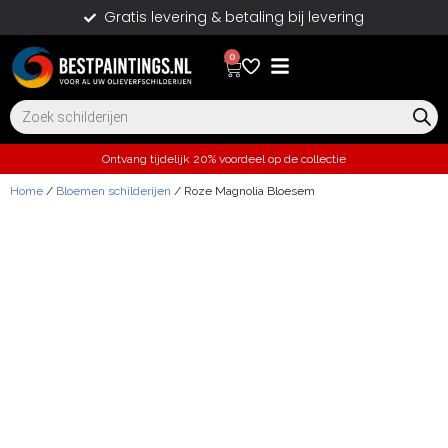
Gratis levering & betaling bij levering
0
Ontvang tijdelijk 20% voordeel op de collectie
Home
/
Bloemen schilderijen
/ Roze Magnolia Bloesem