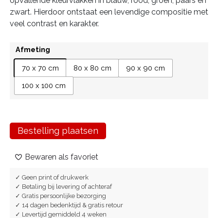
opvallende kleurvlakken in blauw, rood, groen, paars en
zwart. Hierdoor ontstaat een levendige compositie met
veel contrast en karakter.
Afmeting
70 x 70 cm
80 x 80 cm
90 x 90 cm
100 x 100 cm
Bestelling plaatsen
Bewaren als favoriet
✓ Geen print of drukwerk
✓ Betaling bij levering of achteraf
✓ Gratis persoonlijke bezorging
✓ 14 dagen bedenktijd & gratis retour
✓ Levertijd gemiddeld 4 weken