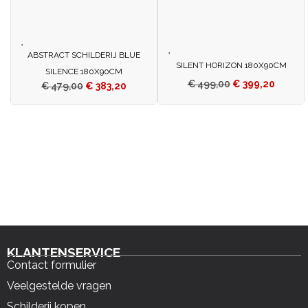
ABSTRACT SCHILDERIJ BLUE
SILENT HORIZON 180X90CM
SILENCE 180X90CM
€
499,00
€
399,20
€
479,00
€
383,20
KLANTENSERVICE
Contact formulier
Veelgestelde vragen
Schilderij kopen