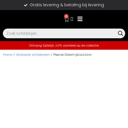
Gratis levering & betaling bij levering
0
Ontvang tijdelijk 20% voordeel op de collectie
Home
/
Abstracte schilderijen
/ Paarse Droom 90x120cm