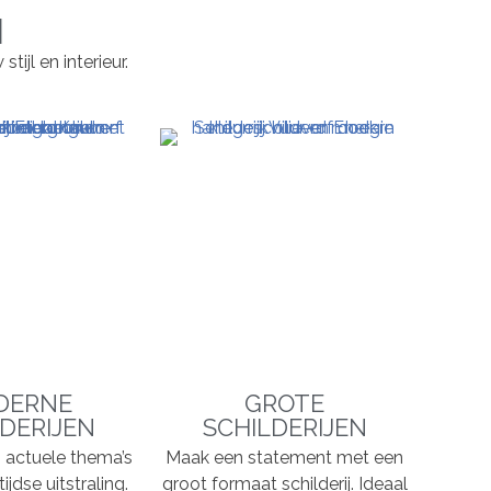
N
ijl en interieur.
DERNE
GROTE
DERIJEN
SCHILDERIJEN
n, actuele thema’s
Maak een statement met een
ijdse uitstraling.
groot formaat schilderij. Ideaal