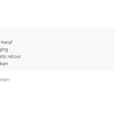
hteraf
ging
tis retour
eken
erijen