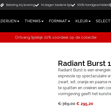
g
Betaling bij levering
14 dagen bedenk tijd
100% handgeschilderd
LDERIJEN
THEMA’S
FORMAAT
KLEUR
SELECT
Ontvang tijdelijk 20% voordeel op de collectie
Radiant Burst
Radiant Burst is een energiek
expressie op spectaculaire 
zwart, wit, oranje en paarse 
te spatten en creëren een co
vormgeving geeft het kunstwe
€
369,00
€
295,20