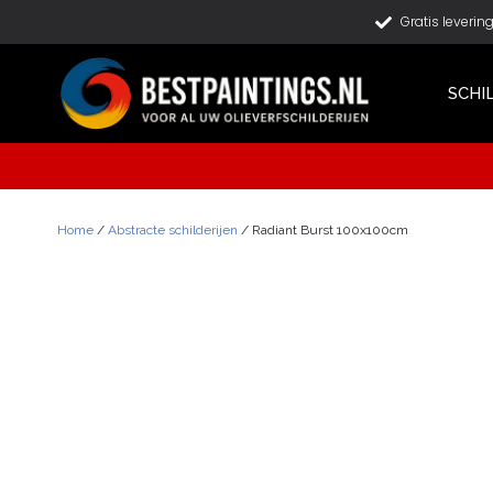
Gratis leverin
SCHI
Home
/
Abstracte schilderijen
/ Radiant Burst 100x100cm