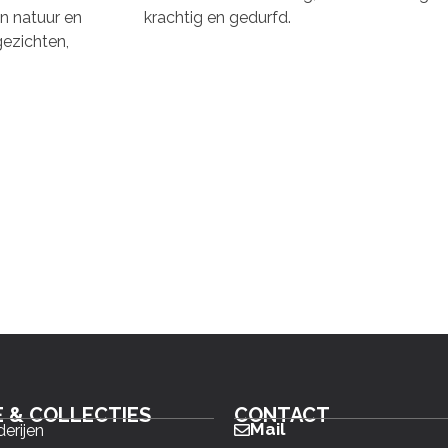
n natuur en
krachtig en gedurfd.
ezichten,
E & COLLECTIES
CONTACT
Mail
derijen