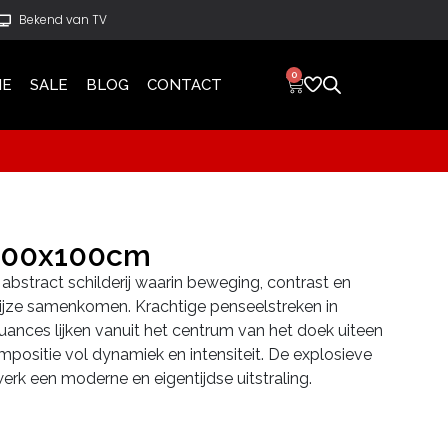
Bekend van TV
0
IE
SALE
BLOG
CONTACT
 100x100cm
 abstract schilderij waarin beweging, contrast en
wijze samenkomen. Krachtige penseelstreken in
nuances lijken vanuit het centrum van het doek uiteen
mpositie vol dynamiek en intensiteit. De explosieve
rk een moderne en eigentijdse uitstraling.