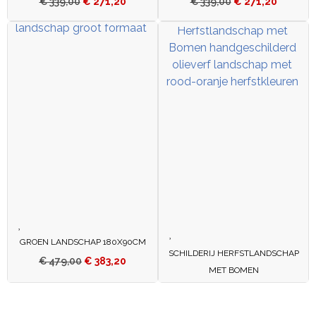
€
339,00
€
271,20
€
339,00
€
271,20
GROEN LANDSCHAP 180X90CM
SCHILDERIJ HERFSTLANDSCHAP
€
479,00
€
383,20
MET BOMEN