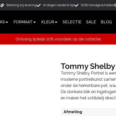
g
Betaling bij levering
14 dagen bedenk tijd
100% handgeschilderd
’S
FORMAAT
KLEUR
SELECTIE
SALE
BLOG
Ontvang tijdelijk 20% voordeel op de collectie
Tommy Shelby 
Tommy Shelby Portret is een s
moderne portretkunst samenko
onder de herkenbare pet, waar
De donkere blik en ingetogen
en maken het schilderij direc
Afmeting