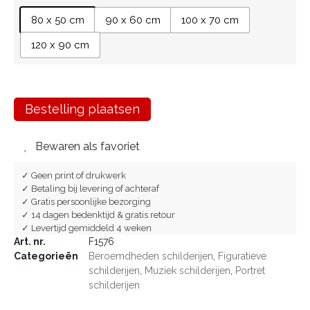
80 x 50 cm
90 x 60 cm
100 x 70 cm
120 x 90 cm
Bestelling plaatsen
Bewaren als favoriet
✓ Geen print of drukwerk
✓ Betaling bij levering of achteraf
✓ Gratis persoonlijke bezorging
✓ 14 dagen bedenktijd & gratis retour
✓ Levertijd gemiddeld 4 weken
Art. nr.
F1576
Categorieën
Beroemdheden schilderijen
,
Figuratieve
schilderijen
,
Muziek schilderijen
,
Portret
schilderijen