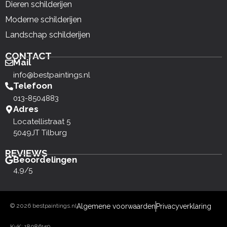
Dieren schilderijen
Moderne schilderijen
Landschap schilderijen
CONTACT
Mail
info@bestpaintings.nl
Telefoon
013-8504883
Adres
Locatellistraat 5
5049JT Tilburg
REVIEWS
Beoordelingen
4,9/5
© 2026 bestpaintings.nl
Algemene voorwaarden
Privacyverklaring
KvK: 18086159