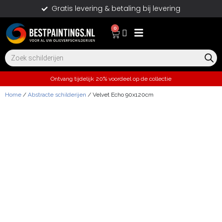
Gratis levering & betaling bij levering
0
Ontvang tijdelijk 20% voordeel op de collectie
Home
/
Abstracte schilderijen
/ Velvet Echo 90x120cm