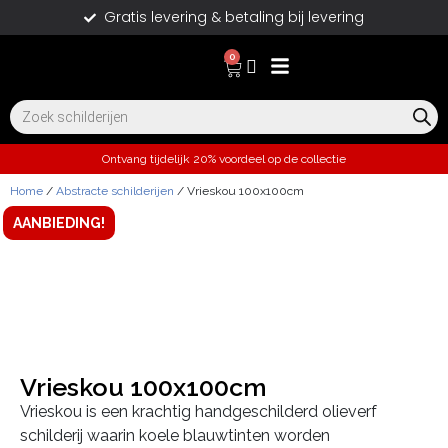
Gratis levering & betaling bij levering
0
Ontvang tijdelijk 20% voordeel op de collectie
Home
/
Abstracte schilderijen
/ Vrieskou 100x100cm
AANBIEDING!
Vrieskou 100x100cm
Vrieskou is een krachtig handgeschilderd olieverf
schilderij waarin koele blauwtinten worden