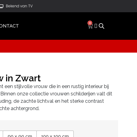
Bekend van TV
0
ONTACT
 in Zwart
een stijlvolle vrouw die in een rustig interieur bij
. Binnen onze collectie vrouwen schilderijen valt dit
ding, de zachte lichtval en het sterke contrast
ichte achtergrond.
90 x 90 cm
100 x 100 cm