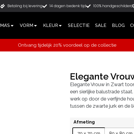
g
Betaling bij levering
14 dagen bedenk tijd
100% handgeschilderd
MA’S
VORM
KLEUR
SELECTIE
SALE
BLOG
C
Ontvang tijdelijk 20% voordeel op de collectie
Elegante Vrouw
Elegante Vrouw in Zwart toont 
een sierlijke balustrade staat
werk op door de verfijnde hou
tussen de zwarte jurk en de l
Afmeting
70 x 70 cm
80 x 80 cm