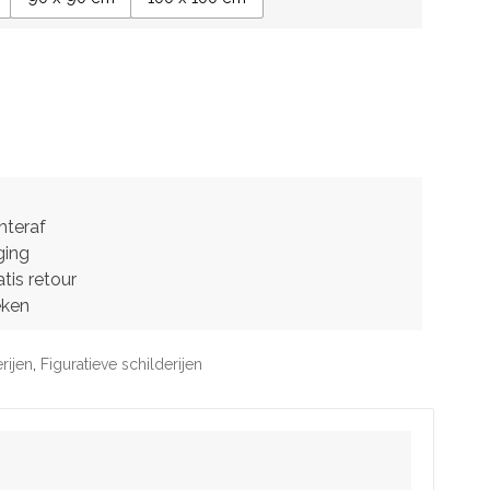
hteraf
ging
tis retour
eken
rijen
,
Figuratieve schilderijen