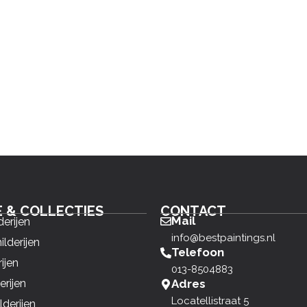
E & COLLECTIES
CONTACT
Mail
derijen
info@bestpaintings.nl
ilderijen
Telefoon
ijen
013-8504883
erijen
Adres
Locatellistraat 5
derijen