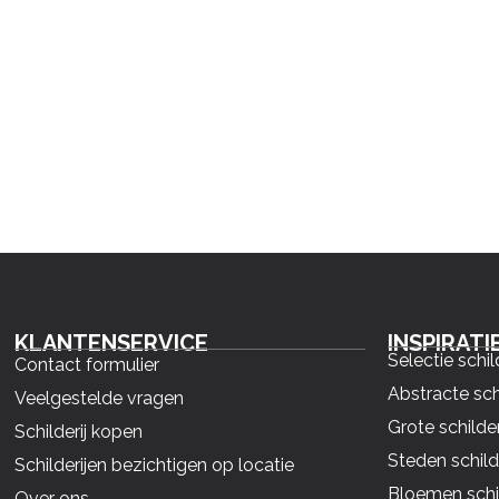
KLANTENSERVICE
INSPIRATI
Selectie schil
Contact formulier
Abstracte sch
Veelgestelde vragen
Grote schilder
Schilderij kopen
Steden schild
Schilderijen bezichtigen op locatie
Bloemen schil
Over ons