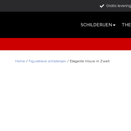
Gratis leverin
SCHILDERIJEN
THE
Home
/
Figuratieve schilderijen
/ Elegante Vrouw in Zwart