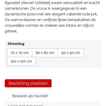
figuratief olieverf schilderij waarin sensualiteit en kracht
samenkomen. De vrouw is weergegeven in een
dynamische pose met een elegant vallende rode jurk.
De warme kleuren en verfijnde lijnen benadrukken de
vrouwelijke vormen en creëren een intens en stijlvol
geheel.
Afmeting
70 x 70 cm
80 x 80 cm
90 x 90 cm
100 x 100 cm
Bestelling plaatsen
Bewaren als favoriet
✓ Geen print of drukwerk